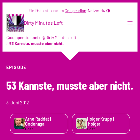
Zum
Ein Podcast aus dem
Compendion
-Netzwerk.
Inhalt
springen
Dirty Minutes Left
compendion.net
Dirty Minutes Left
53 Kannste, musste aber nicht.
EPISODE
53 Kannste, musste aber nicht.
3. Juni 2012
Arne Ruddat |
Holger Krupp |
Codenaga
.holger
Host
Host