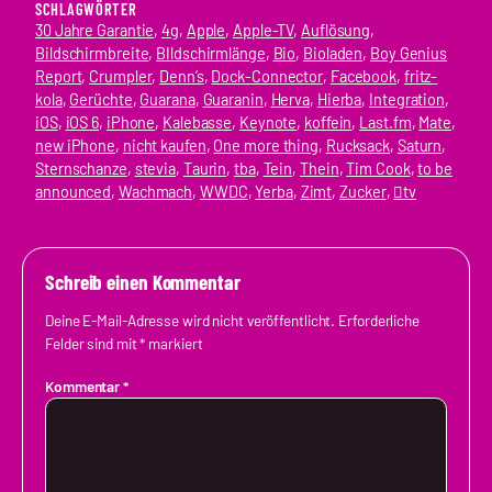
SCHLAGWÖRTER
30 Jahre Garantie
, 
4g
, 
Apple
, 
Apple-TV
, 
Auflösung
, 
Bildschirmbreite
, 
BIldschirmlänge
, 
Bio
, 
Bioladen
, 
Boy Genius
Report
, 
Crumpler
, 
Denn’s
, 
Dock-Connector
, 
Facebook
, 
fritz-
kola
, 
Gerüchte
, 
Guarana
, 
Guaranin
, 
Herva
, 
Hierba
, 
Integration
, 
iOS
, 
iOS 6
, 
iPhone
, 
Kalebasse
, 
Keynote
, 
koffein
, 
Last.fm
, 
Mate
, 
new iPhone
, 
nicht kaufen
, 
One more thing
, 
Rucksack
, 
Saturn
, 
Sternschanze
, 
stevia
, 
Taurin
, 
tba
, 
Tein
, 
Thein
, 
Tim Cook
, 
to be
announced
, 
Wachmach
, 
WWDC
, 
Yerba
, 
Zimt
, 
Zucker
, 
tv
Schreib einen Kommentar
Deine E-Mail-Adresse wird nicht veröffentlicht.
Erforderliche
Felder sind mit
*
markiert
Kommentar
*