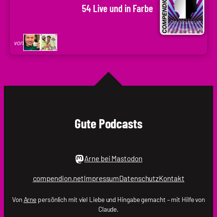
Arne
.holger
54 Live und in Farbe
Ruddat
|
Codenaga,
von
Holger
Krupp
|
.holger
Gute Podcasts
Arne bei Mastodon
compendion.net
Impressum
Datenschutz
Kontakt
Von
Arne
persönlich mit viel Liebe und Hingabe gemacht – mit Hilfe von
Claude.