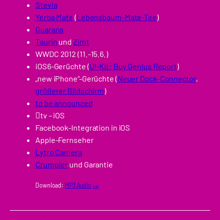
Stevia
Yerba Mate
(
Lebensbaum-Mate-Tee
)
Guarana
Taurin
und
Zimt
WWDC 2012 (11.-15.6.)
iOS6-Gerüchte (
UI-Kit: Boy Genius Report
)
„new iPhone“-Gerüchte (
Neuer Dock-Connector
,
größerer Bildschirm
)
to be announced
tv – iOS
Facebook-Integration in iOS
Apple-Fernseher
Lytro Camera
Crumpler
und Garantie
Download:
MP3 Audio
8 MB