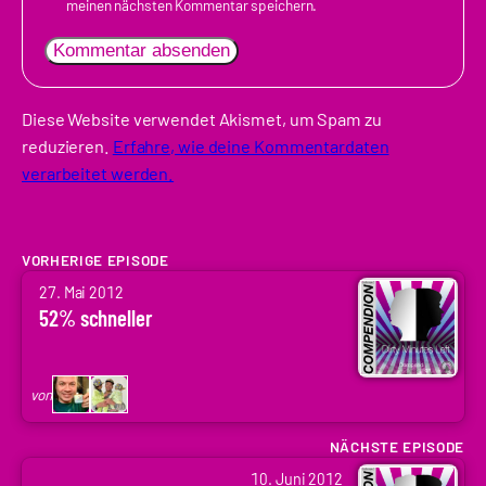
meinen nächsten Kommentar speichern.
Diese Website verwendet Akismet, um Spam zu
reduzieren.
Erfahre, wie deine Kommentardaten
verarbeitet werden.
VORHERIGE EPISODE
von
27. Mai 2012
Arne
52% schneller
Ruddat
|
Codenaga,
von
Holger
Krupp
NÄCHSTE EPISODE
von
|
10. Juni 2012