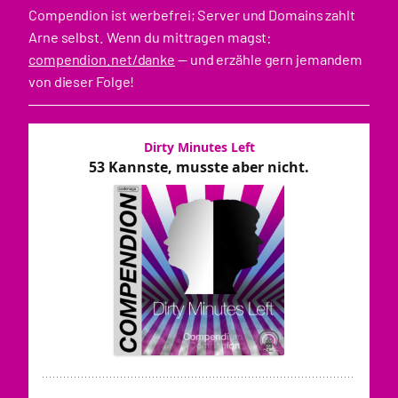
Compendion ist werbefrei; Server und Domains zahlt
Arne selbst. Wenn du mittragen magst:
compendion.net/danke
— und erzähle gern jemandem
von dieser Folge!