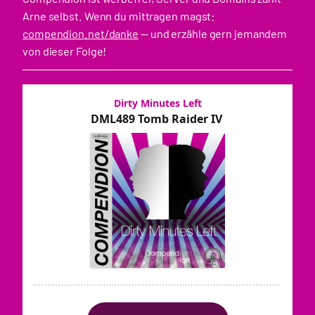
Arne selbst. Wenn du mittragen magst:
compendion.net/danke
— und erzähle gern jemandem
von dieser Folge!