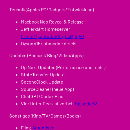
Technik (Apple/PC/Gadgets/Entwicklung)
Macbook Neo Reveal & Release
Jeff erklärt Homeserver
https://youtu.be/AtgCcMjtqF0
Dyson v15 submarine defekt
Updates (Podcast/Blog/Video/Apps)
Up Next Updates (Performance und mehr)
StateTransfer Update
SecondClock Update
SourceCleaner (neue App)
ChatGPT/Codex Plus
Vier Unter Deck ist vorbei:
Episode 52
Sonstiges (Kino/TV/Games/Books)
Film:
Amundsen