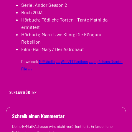
Serie: Andor Season 2
Buch 2033
Hörbuch: Tödliche Torten – Tante Mathilda
ermittelt
Hörbuch: Marc-Uwe Kling: Die Känguru-
Rebellion
Film: Hail Mary / Der Astronaut
Download:
MP3 Audio
WebVTT Captions
mp4chaps Chapter
50 MB
98 KB
File
744 B
SCHLAGWÖRTER
Schreib einen Kommentar
Deine E-Mail-Adresse wird nicht veröffentlicht.
Erforderliche