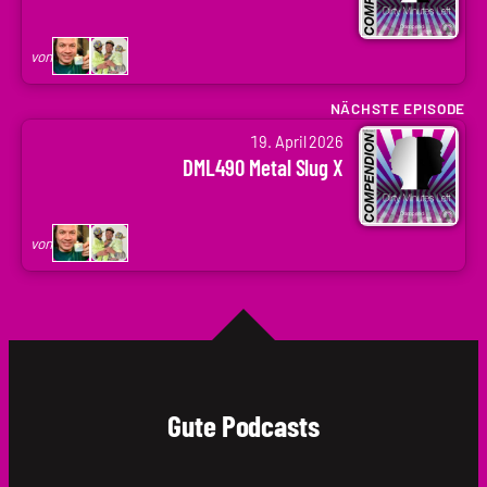
|
Codenaga,
von
Holger
Krupp
NÄCHSTE EPISODE
von
|
19. April 2026
Arne
.holger
DML490 Metal Slug X
Ruddat
|
Codenaga,
von
Holger
Krupp
|
.holger
Gute Podcasts