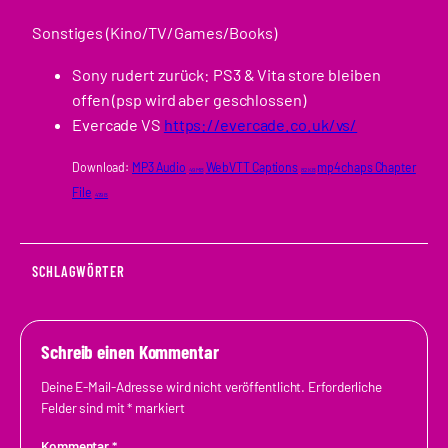
Sonstiges (Kino/TV/Games/Books)
Sony rudert zurück: PS3 & Vita store bleiben
offen (psp wird aber geschlossen)
Evercade VS
https://evercade.co.uk/vs/
Download:
MP3 Audio
WebVTT Captions
mp4chaps Chapter
49 MB
82 KB
File
479 B
SCHLAGWÖRTER
Schreib einen Kommentar
Deine E-Mail-Adresse wird nicht veröffentlicht.
Erforderliche
Felder sind mit
*
markiert
Kommentar
*