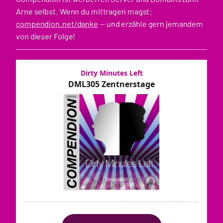
Arne selbst. Wenn du mittragen magst:
compendion.net/danke
— und erzähle gern jemandem
von dieser Folge!