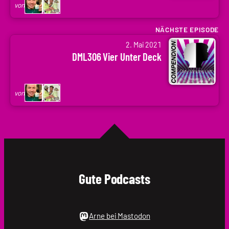
Codenaga,
von
Holger
Krupp
NÄCHSTE EPISODE
von
|
2. Mai 2021
Arne
.holger
DML306 Vier Unter Deck
Ruddat
|
Codenaga,
von
Holger
Krupp
|
.holger
Gute Podcasts
Arne bei Mastodon