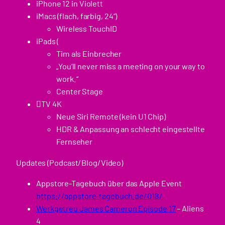
iPhone 12 in Violett
iMacs (flach, farbig, 24“)
Wireless TouchID
iPads (
Tim als Einbrecher
„You‘ll never miss a meeting on your way to
work.“
Center Stage
TV 4K
Neue Siri Remote (kein U1 Chip)
HDR & Anpassung an schlecht eingestellte
Fernseher
Updates (Podcast/Blog/Video)
Appstore-Tagebuch über das Apple Event
https://appstore-tagebuch.de/018/
Werkgetreu James Cameron Episode 17
– Aliens
4