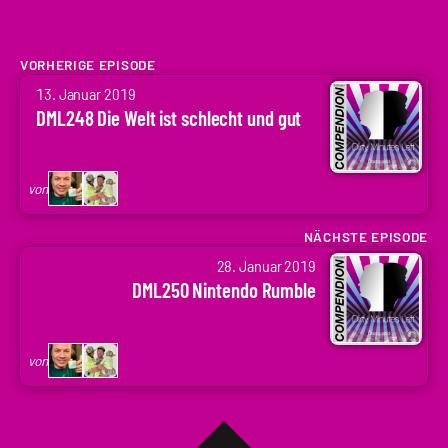
VORHERIGE EPISODE
von
13. Januar 2019
Arne
DML248 Die Welt ist schlecht und gut
Ruddat
|
Codenaga,
von
Holger
Krupp
NÄCHSTE EPISODE
von
|
28. Januar 2019
Arne
.holger
DML250 Nintendo Rumble
Ruddat
|
Codenaga,
von
Holger
Krupp
|