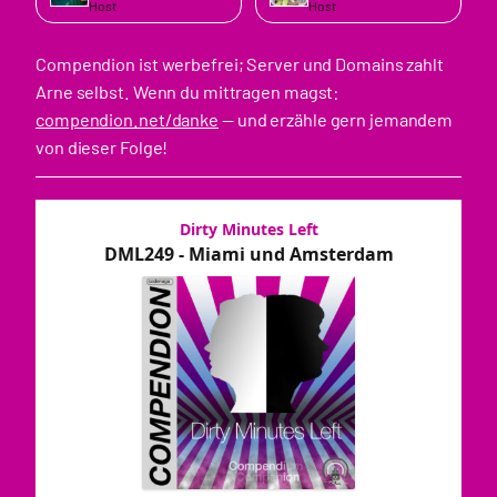
Host
Host
Compendion ist werbefrei; Server und Domains zahlt
Arne selbst. Wenn du mittragen magst:
compendion.net/danke
— und erzähle gern jemandem
von dieser Folge!