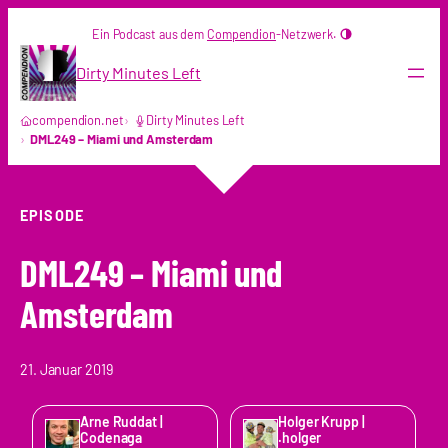
Zum
Ein Podcast aus dem
Compendion
-Netzwerk.
Inhalt
springen
Dirty Minutes Left
compendion.net
Dirty Minutes Left
DML249 – Miami und Amsterdam
EPISODE
DML249 – Miami und
Amsterdam
21. Januar 2019
Arne Ruddat |
Holger Krupp |
Codenaga
.holger