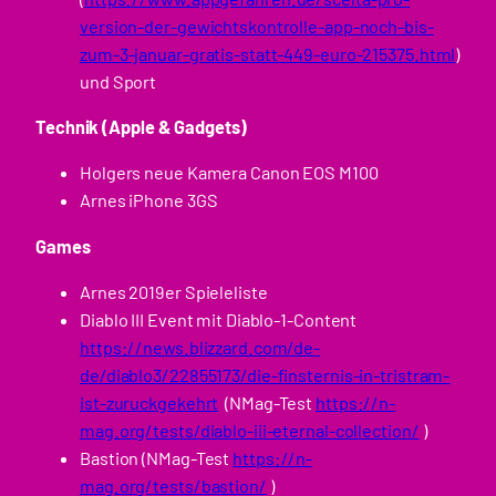
version-der-gewichtskontrolle-app-noch-bis-
zum-3-januar-gratis-statt-449-euro-215375.html
)
und Sport
Technik (Apple & Gadgets)
Holgers neue Kamera Canon EOS M100
Arnes iPhone 3GS
Games
Arnes 2019er Spieleliste
Diablo III Event mit Diablo-1-Content
https://news.blizzard.com/de-
de/diablo3/22855173/die-finsternis-in-tristram-
ist-zuruckgekehrt
(NMag-Test
https://n-
mag.org/tests/diablo-iii-eternal-collection/
)
Bastion (NMag-Test
https://n-
mag.org/tests/bastion/
)