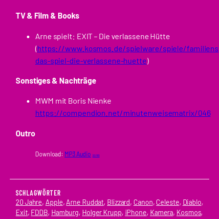
TV & Film & Books
Arne spielt: EXIT – Die verlassene Hütte
(
https://www.kosmos.de/spielware/spiele/familiensp
das-spiel-die-verlassene-huette
)
Sonstiges & Nachträge
MWM mit Boris Nienke
https://compendion.net/minutenweisematrix/046
Outro
Download:
MP3 Audio
20 MB
SCHLAGWÖRTER
20 Jahre
, 
Apple
, 
Arne Ruddat
, 
Blizzard
, 
Canon
, 
Celeste
, 
Diablo
, 
Exit
, 
FDDB
, 
Hamburg
, 
Holger Krupp
, 
iPhone
, 
Kamera
, 
Kosmos
, 