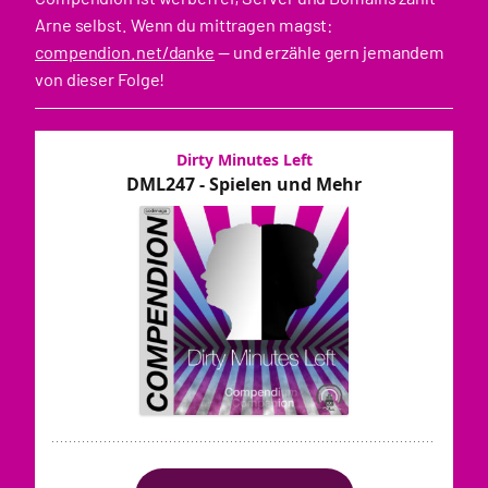
Arne selbst. Wenn du mittragen magst:
compendion.net/danke
— und erzähle gern jemandem
von dieser Folge!