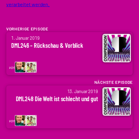
verarbeitet werden.
VORHERIGE EPISODE
von
1. Januar 2019
Arne
DML246 – Rückschau & Vorblick
Ruddat
|
Codenaga,
von
Holger
Krupp
NÄCHSTE EPISODE
von
|
13. Januar 2019
Arne
.holger
DML248 Die Welt ist schlecht und gut
Ruddat
|
Codenaga,
von
Holger
Krupp