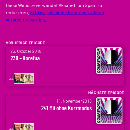
Diese Website verwendet Akismet, um Spam zu
reduzieren.
Erfahre, wie deine Kommentardaten
verarbeitet werden.
VORHERIGE EPISODE
von
23. Oktober 2018
Arne
239 – Korefua
Ruddat
|
Codenaga,
von
Holger
Krupp
NÄCHSTE EPISODE
von
|
11. November 2018
Arne
.holger
241 Mit ohne Kurzmodus
Ruddat
|
Codenaga,
von