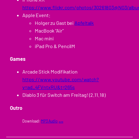
https://www.flickr.com/photos/30261803@N03/alb
Apple Event:
Holger zu Gast bei
Apfeltalk
MacBook “Air”
Mac mini
iPad Pro & PencilM
Games
Arcade Stick Modifikation
https://www.youtube.com/watch?
v=ad_4FVntxRU&t=265s
Diablo 3 für Switch am Freitag! (2.11.18)
Outro
Download:
MP3 Audio
26 MB