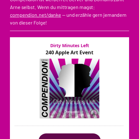
Arne selbst. Wenn du mittragen magst:
compendion.net/danke
— und erzähle gern jemandem
von dieser Folge!