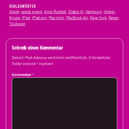
SCHLAGWÖRTER
Apple
, 
apple event
, 
Arne Ruddat
, 
Diablo III
, 
Hamburg
, 
Holger
Krupp
, 
iPad
, 
iPad pro
, 
Mac mini
, 
MacBook Air
, 
New York
, 
News
, 
Toulouse
Schreib einen Kommentar
Deine E-Mail-Adresse wird nicht veröffentlicht.
Erforderliche
Felder sind mit
*
markiert
Kommentar
*