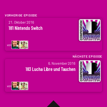
VORHERIGE EPISODE
von
21. Oktober 2016
Arne
181 Nintendo Switch
Ruddat
|
Codenaga,
von
Holger
Krupp
NÄCHSTE EPISODE
von
|
6. November 2016
Arne
.holger
183 Lucha Libre und Tauchen
Ruddat
|
Codenaga,
von
Holger
Krupp
|