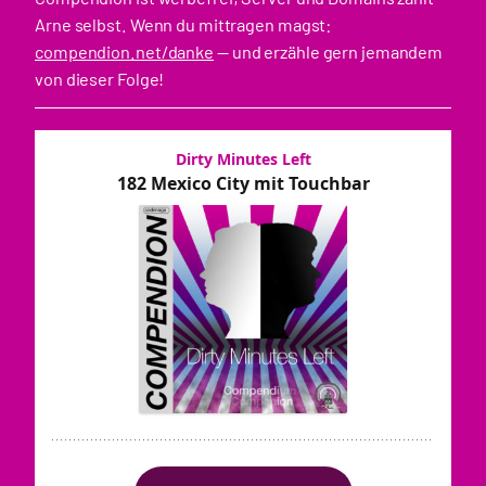
Arne selbst. Wenn du mittragen magst:
compendion.net/danke
— und erzähle gern jemandem
von dieser Folge!