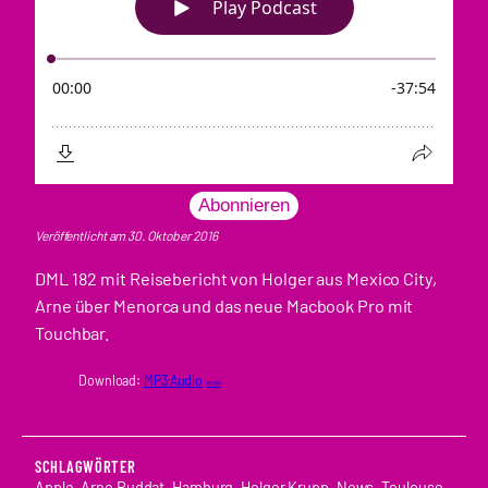
Abonnieren
Veröffentlicht am 30. Oktober 2016
DML 182 mit Reisebericht von Holger aus Mexico City,
Arne über Menorca und das neue Macbook Pro mit
Touchbar.
Download:
MP3 Audio
18 MB
SCHLAGWÖRTER
Apple
, 
Arne Ruddat
, 
Hamburg
, 
Holger Krupp
, 
News
, 
Toulouse