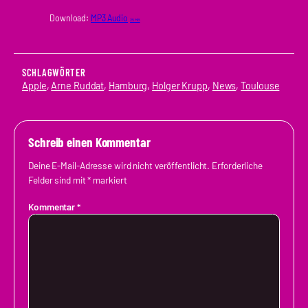
Download:
MP3 Audio
25 MB
SCHLAGWÖRTER
Apple
, 
Arne Ruddat
, 
Hamburg
, 
Holger Krupp
, 
News
, 
Toulouse
Schreib einen Kommentar
Deine E-Mail-Adresse wird nicht veröffentlicht.
Erforderliche
Felder sind mit
*
markiert
Kommentar
*