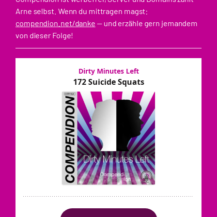
Arne selbst. Wenn du mittragen magst:
compendion.net/danke
— und erzähle gern jemandem
von dieser Folge!