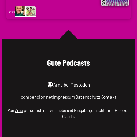
|
Codenaga,
von
Holger
Krupp
|
.holger
Gute Podcasts
Arne bei Mastodon
compendion.net
Impressum
Datenschutz
Kontakt
Von
Arne
persönlich mit viel Liebe und Hingabe gemacht – mit Hilfe von
Claude.