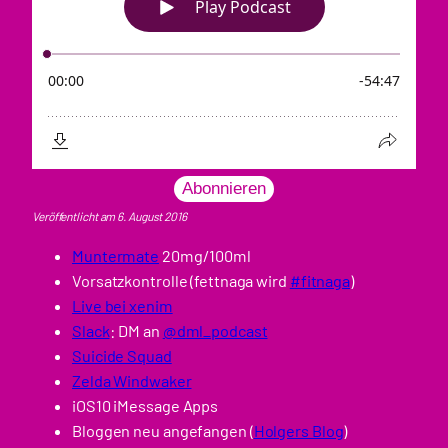
Abonnieren
Veröffentlicht am 6. August 2016
Muntermate
20mg/100ml
Vorsatzkontrolle (fettnaga wird
#fitnaga
)
Live bei xenim
Slack
: DM an
@dml_podcast
Suicide Squad
Zelda Windwaker
iOS10 iMessage Apps
Bloggen neu angefangen (
Holgers Blog
)