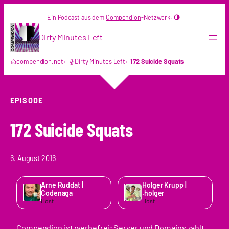
Zum
Ein Podcast aus dem
Compendion
-Netzwerk.
Inhalt
springen
Dirty Minutes Left
compendion.net
Dirty Minutes Left
172 Suicide Squats
EPISODE
172 Suicide Squats
6. August 2016
Arne Ruddat |
Holger Krupp |
Codenaga
.holger
Host
Host
Compendion ist werbefrei; Server und Domains zahlt