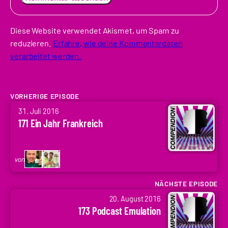
Diese Website verwendet Akismet, um Spam zu
reduzieren.
Erfahre, wie deine Kommentardaten
verarbeitet werden.
VORHERIGE EPISODE
von
31. Juli 2016
Arne
171 Ein Jahr Frankreich
Ruddat
|
Codenaga,
von
Holger
Krupp
NÄCHSTE EPISODE
von
|
20. August 2016
Arne
.holger
173 Podcast Emulation
Ruddat