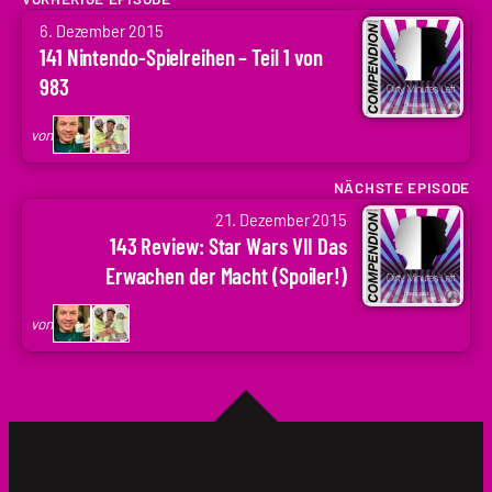
von
6. Dezember 2015
Arne
141 Nintendo-Spielreihen – Teil 1 von
Ruddat
983
|
Codenaga,
von
Holger
Krupp
NÄCHSTE EPISODE
von
|
21. Dezember 2015
Arne
.holger
143 Review: Star Wars VII Das
Ruddat
Erwachen der Macht (Spoiler!)
|
Codenaga,
von
Holger
Krupp
|
.holger