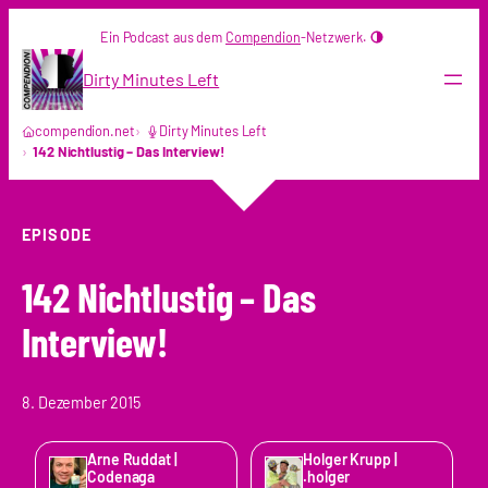
Zum
Ein Podcast aus dem
Compendion
-Netzwerk.
Inhalt
springen
Dirty Minutes Left
compendion.net
Dirty Minutes Left
142 Nichtlustig – Das Interview!
EPISODE
142 Nichtlustig – Das
Interview!
8. Dezember 2015
Arne Ruddat |
Holger Krupp |
Codenaga
.holger