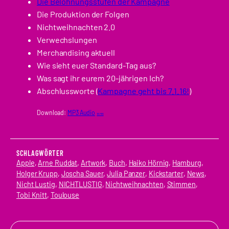
Die Belohnungsstufen der Kampagne
Die Produktion der Folgen
Nichtweihnachten 2.0
Verwechslungen
Merchandising aktuell
Wie sieht euer Standard-Tag aus?
Was sagt ihr eurem 20-jährigen Ich?
Abschlussworte (
Kampagne geht bis 7.1.16!
)
Download:
MP3 Audio
16 MB
SCHLAGWÖRTER
Apple
, 
Arne Ruddat
, 
Artwork
, 
Buch
, 
Haiko Hörnig
, 
Hamburg
, 
Holger Krupp
, 
Joscha Sauer
, 
Julia Panzer
, 
Kickstarter
, 
News
, 
Nicht Lustig
, 
NICHTLUSTIG
, 
Nichtweihnachten
, 
Stimmen
, 
Tobi Knitt
, 
Toulouse