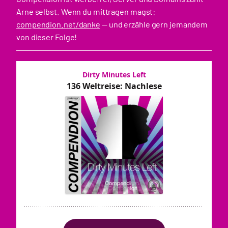
Arne selbst. Wenn du mittragen magst:
compendion.net/danke
— und erzähle gern jemandem
von dieser Folge!