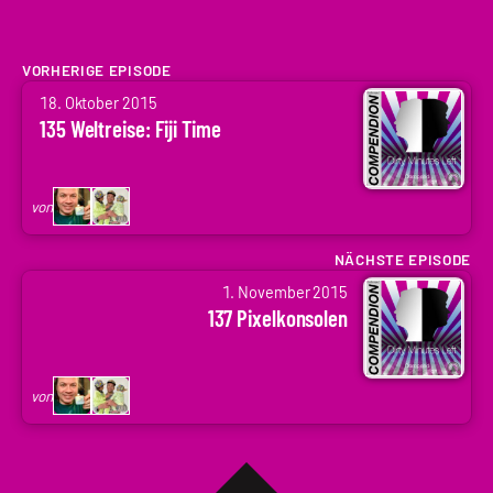
VORHERIGE EPISODE
von
18. Oktober 2015
Arne
135 Weltreise: Fiji Time
Ruddat
|
Codenaga,
von
Holger
Krupp
NÄCHSTE EPISODE
von
|
1. November 2015
Arne
.holger
137 Pixelkonsolen
Ruddat
|
Codenaga,
von
Holger
Krupp
|