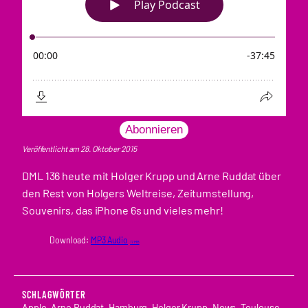
Abonnieren
Veröffentlicht am 28. Oktober 2015
DML 136 heute mit Holger Krupp und Arne Ruddat über
den Rest von Holgers Weltreise, Zeitumstellung,
Souvenirs, das iPhone 6s und vieles mehr!
Download:
MP3 Audio
17 MB
SCHLAGWÖRTER
Apple
, 
Arne Ruddat
, 
Hamburg
, 
Holger Krupp
, 
News
, 
Toulouse