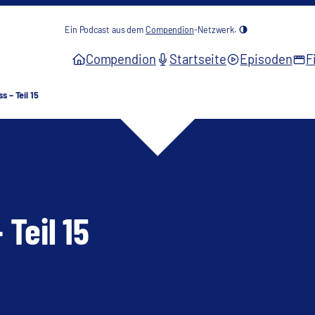
Ein Podcast aus dem
Compendion
-Netzwerk.
Compendion
Startseite
Episoden
F
 – Teil 15
Teil 15