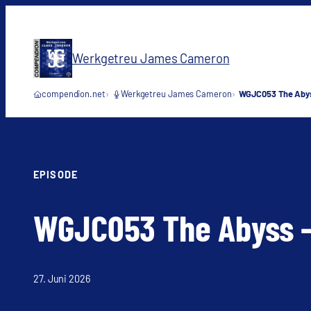
Zum
Inhalt
springen
Werkgetreu James Cameron
compendion.net
Werkgetreu James Cameron
WGJC053 The Abyss
EPISODE
WGJC053 The Abyss – 
27. Juni 2026