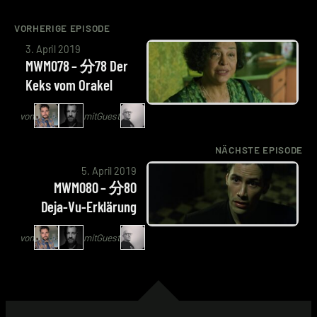
VORHERIGE EPISODE
von
3. April 2019
Bastian
MWM078 – 分78 Der
Wölfle
Keks vom Orakel
|
Schlingel,
von
mit
Guest
Alexander
Waschkau
NÄCHSTE EPISODE
von
|
5. April 2019
Bastian
Hoaxmaster
MWM080 – 分80
Wölfle
mit
Deja-Vu-Erklärung
|
Jan
und das Mausende
Schlingel,
Bauch
von
mit
Guest
Alexander
Waschkau
|
Hoaxmaster