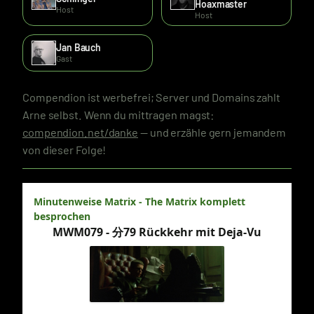
Hoaxmaster
Host
Host
Jan Bauch
Gast
Compendion ist werbefrei; Server und Domains zahlt
Arne selbst. Wenn du mittragen magst:
compendion.net/danke
— und erzähle gern jemandem
von dieser Folge!