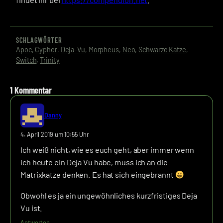
SCHLAGWÖRTER
Apoc
, 
Cypher
, 
Deja-Vu
, 
Morpheus
, 
Neo
, 
Schwarze Katze
, 
Switch
, 
Trinity
1 Kommentar
Danny
4. April 2019 um 10:55 Uhr
Ich weiß nicht, wie es euch geht, aber immer wenn
ich heute ein Deja Vu habe, muss ich an die
Matrixkatze denken. Es hat sich eingebrannt
Obwohl es ja ein ungewöhnliches kurzfristiges Deja
Vu ist.
Antworten