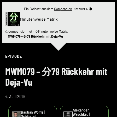
Zum
Ein Podcast aus dem
Compendion
-Netzwerk.
Inhalt
springen
Minutenweise Matrix
compendion.net
Minutenweise Matrix
MWM079 – 分79 Rückkehr mit Deja-Vu
EPISODE
MWM079 – 分79 Rückkehr mit
Deja-Vu
4. April 2019
Alexander
Bastian Wölfle |
Waschkau |
Schlingel