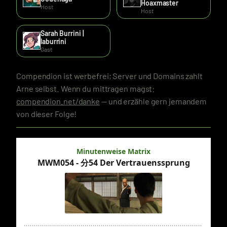
Hoaxmaster
Host
Host
Sarah Burrini |
laburrini
Gast
Compendion ist werbefrei; Server und Domains zahlt
Arne selbst. Wenn du mittragen magst:
compendion.net/danke
— und erzähle gern jemandem
von dieser Folge!