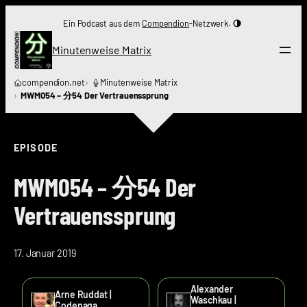
Zum
Ein Podcast aus dem
Compendion
-Netzwerk.
Inhalt
springen
Minutenweise Matrix
compendion.net
Minutenweise Matrix
MWM054 – 分54 Der Vertrauenssprung
EPISODE
MWM054 – 分54 Der
Vertrauenssprung
17. Januar 2019
Alexander
Arne Ruddat |
Waschkau |
Codenaga