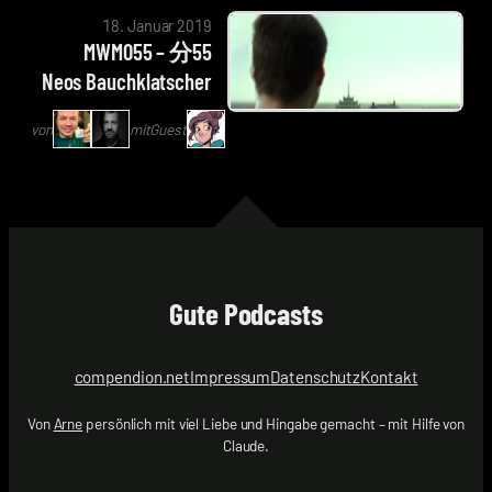
von
|
18. Januar 2019
Arne
Hoaxmaster
MWM055 – 分55
Ruddat
mit
Neos Bauchklatscher
|
Sarah
Codenaga,
Burrini
von
mit
Guest
Alexander
|
Waschkau
laburrini
|
Hoaxmaster
mit
Sarah
Gute Podcasts
Burrini
|
laburrini
compendion.net
Impressum
Datenschutz
Kontakt
Von
Arne
persönlich mit viel Liebe und Hingabe gemacht – mit Hilfe von
Claude.