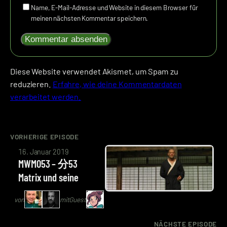
Name, E-Mail-Adresse und Website in diesem Browser für
meinen nächsten Kommentar speichern.
Diese Website verwendet Akismet, um Spam zu
reduzieren.
Erfahre, wie deine Kommentardaten
verarbeitet werden.
VORHERIGE EPISODE
von
16. Januar 2019
Arne
MWM053 – 分53
Ruddat
Matrix und seine
|
Philosophie
Codenaga,
von
mit
Guest
Alexander
Waschkau
NÄCHSTE EPISODE