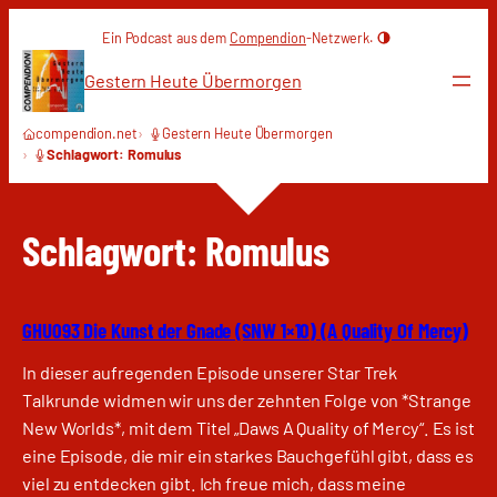
Zum
Ein Podcast aus dem
Compendion
-Netzwerk.
Inhalt
springen
Gestern Heute Übermorgen
compendion.net
Gestern Heute Übermorgen
Schlagwort: Romulus
Schlagwort:
Romulus
GHU093 Die Kunst der Gnade (SNW 1×10) (A Quality Of Mercy)
In dieser aufregenden Episode unserer Star Trek
Talkrunde widmen wir uns der zehnten Folge von *Strange
New Worlds*, mit dem Titel „Daws A Quality of Mercy“. Es ist
eine Episode, die mir ein starkes Bauchgefühl gibt, dass es
viel zu entdecken gibt. Ich freue mich, dass meine