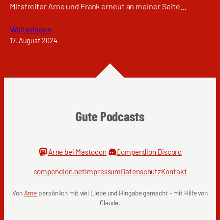
Mitstreiter Arne und Frank erneut an meiner Seite…
Weiterlesen
17. August 2024
Gute Podcasts
Arne bei Mastodon
Compendion Discord
compendion.net
Impressum
Datenschutz
Kontakt
Von
Arne
persönlich mit viel Liebe und Hingabe gemacht – mit Hilfe von
Claude.