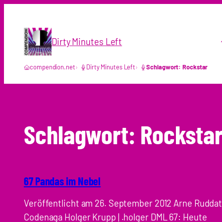
Zum
Inhalt
springen
Dirty Minutes Left
compendion.net
Dirty Minutes Left
Schlagwort: Rockstar
Schlagwort:
Rocksta
67 Pandas im Nebel
Veröffentlicht am 26. September 2012 Arne Ruddat 
Codenaga Holger Krupp | .holger DML 67: Heute