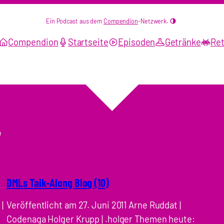
Ein Podcast aus dem
Compendion
-Netzwerk.
Compendion
Startseite
Episoden
Getränke
Ret
r
DMLs Talk-Along Blog (10)
|
Veröffentlicht am 27. Juni 2011 Arne Ruddat |
Codenaga Holger Krupp | .holger Themen heute: