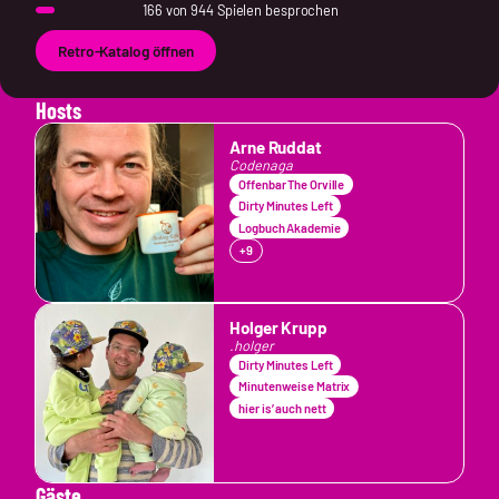
166 von 944 Spielen besprochen
Retro-Katalog öffnen
Hosts
Arne Ruddat
Codenaga
Offenbar The Orville
Dirty Minutes Left
Logbuch Akademie
+9
Holger Krupp
.holger
Dirty Minutes Left
Minutenweise Matrix
hier is’ auch nett
Gäste