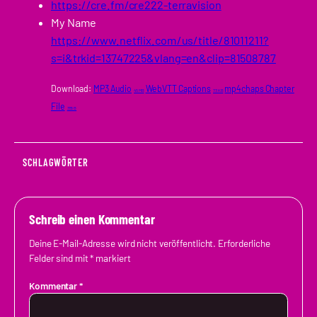
https://cre.fm/cre222-terravision
My Name
https://www.netflix.com/us/title/81011211?
s=i&trkid=13747225&vlang=en&clip=81508787
Download:
MP3 Audio
WebVTT Captions
mp4chaps Chapter
45 MB
73 KB
File
355 B
SCHLAGWÖRTER
Schreib einen Kommentar
Deine E-Mail-Adresse wird nicht veröffentlicht.
Erforderliche
Felder sind mit
*
markiert
Kommentar
*