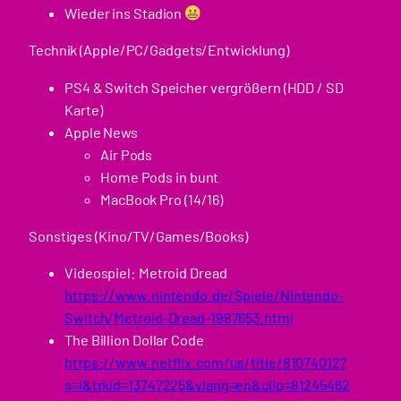
Wieder ins Stadion
Technik (Apple/PC/Gadgets/Entwicklung)
PS4 & Switch Speicher vergrößern (HDD / SD
Karte)
Apple News
Air Pods
Home Pods in bunt
MacBook Pro (14/16)
Sonstiges (Kino/TV/Games/Books)
Videospiel: Metroid Dread
https://www.nintendo.de/Spiele/Nintendo-
Switch/Metroid-Dread-1987653.html
The Billion Dollar Code
https://www.netflix.com/us/title/81074012?
s=i&trkid=13747225&vlang=en&clip=81245462