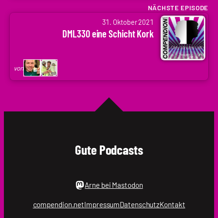
Krupp
NÄCHSTE EPISODE
von
|
31. Oktober 2021
Arne
.holger
DML330 eine Schicht Kork
Ruddat
|
Codenaga,
von
Holger
Krupp
|
.holger
Gute Podcasts
Arne bei Mastodon
compendion.net
Impressum
Datenschutz
Kontakt