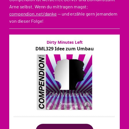
Arne selbst. Wenn du mittragen magst:
compendion.net/danke
— und erzähle gern jemandem
von dieser Folge!