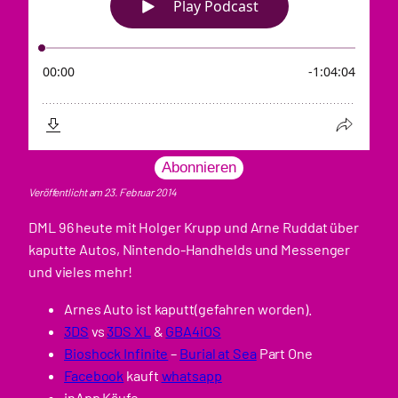
Abonnieren
Veröffentlicht am 23. Februar 2014
DML 96 heute mit Holger Krupp und Arne Ruddat über
kaputte Autos, Nintendo-Handhelds und Messenger
und vieles mehr!
Arnes Auto ist kaputt(gefahren worden).
3DS
vs
3DS XL
&
GBA4iOS
Bioshock Infinite
–
Burial at Sea
Part One
Facebook
kauft
whatsapp
inApp Käufe