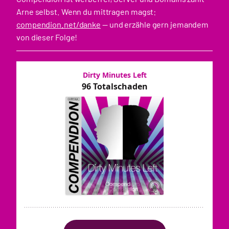
Arne selbst. Wenn du mittragen magst:
compendion.net/danke
— und erzähle gern jemandem
von dieser Folge!