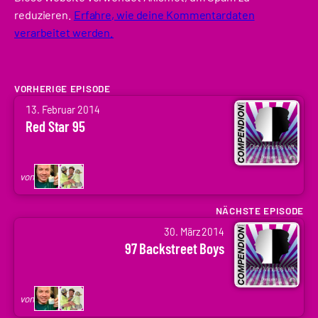
reduzieren.
Erfahre, wie deine Kommentardaten
verarbeitet werden.
VORHERIGE EPISODE
von
13. Februar 2014
Arne
Red Star 95
Ruddat
|
Codenaga,
von
Holger
Krupp
NÄCHSTE EPISODE
von
|
30. März 2014
Arne
.holger
97 Backstreet Boys
Ruddat
|
Codenaga,
von
Holger