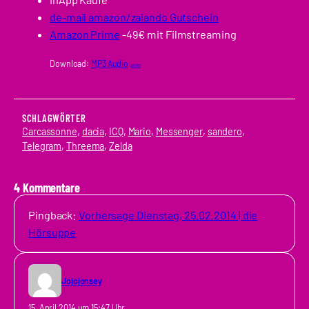
de-mail amazon/zalando Gutschein
Amazon Prime
-49€ mit Filmstreaming
Download:
MP3 Audio
29 MB
SCHLAGWÖRTER
Carcassonne
, 
dacia
, 
ICQ
, 
Mario
, 
Messenger
, 
sandero
, 
Telegram
, 
Threema
, 
Zelda
4 Kommentare
Pingback:
Vorhersage Dienstag, 25.02.2014 | die
Hörsuppe
Jojojonsey
15. April 2014 um 15:47 Uhr