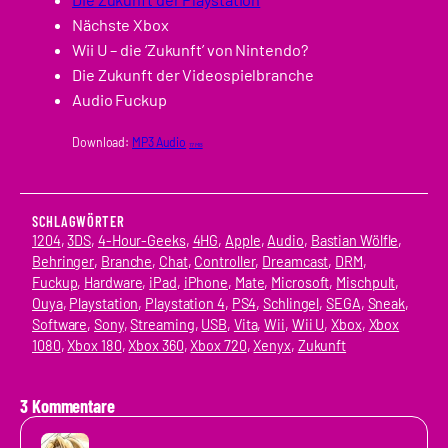
Nächste Xbox
Wii U – die ‘Zukunft’ von Nintendo?
Die Zukunft der Videospielbranche
Audio Fuckup
Download:
MP3 Audio
17 MB
SCHLAGWÖRTER
1204
, 
3DS
, 
4-Hour-Geeks
, 
4HG
, 
Apple
, 
Audio
, 
Bastian Wölfle
, 
Behringer
, 
Branche
, 
Chat
, 
Controller
, 
Dreamcast
, 
DRM
, 
Fuckup
, 
Hardware
, 
iPad
, 
iPhone
, 
Mate
, 
Microsoft
, 
Mischpult
, 
Ouya
, 
Playstation
, 
Playstation 4
, 
PS4
, 
Schlingel
, 
SEGA
, 
Sneak
, 
Software
, 
Sony
, 
Streaming
, 
USB
, 
Vita
, 
Wii
, 
Wii U
, 
Xbox
, 
Xbox
1080
, 
Xbox 180
, 
Xbox 360
, 
Xbox 720
, 
Xenyx
, 
Zukunft
3 Kommentare