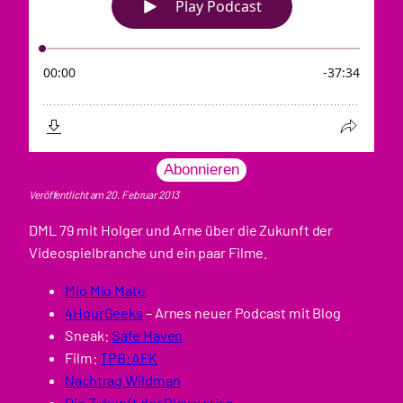
Abonnieren
Veröffentlicht am 20. Februar 2013
DML 79 mit Holger und Arne über die Zukunft der
Videospielbranche und ein paar Filme.
Mio Mio Mate
4HourGeeks
– Arnes neuer Podcast mit Blog
Sneak:
Safe Haven
Film:
TPB:AFK
Nachtrag Wildman
Die Zukunft der Playstation