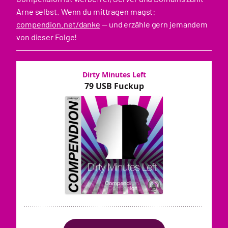
Arne selbst. Wenn du mittragen magst:
compendion.net/danke
— und erzähle gern jemandem
von dieser Folge!