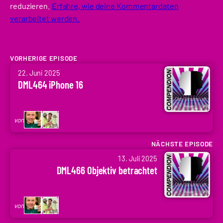
reduzieren.
Erfahre, wie deine Kommentardaten
verarbeitet werden.
VORHERIGE EPISODE
von
22. Juni 2025
Arne
DML464 iPhone 16
Ruddat
|
Codenaga,
von
Holger
Krupp
NÄCHSTE EPISODE
von
|
13. Juli 2025
Arne
.holger
DML466 Objektiv betrachtet
Ruddat
|
Codenaga,
von
Holger