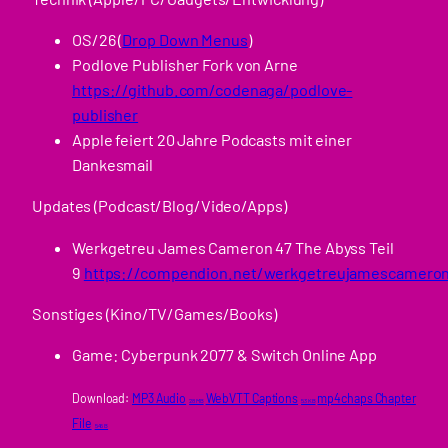
OS/26 (
Drop Down Menus
)
Podlove Publisher Fork von Arne
https://github.com/codenaga/podlove-
publisher
Apple feiert 20 Jahre Podcasts mit einer
Dankesmail
Updates (Podcast/Blog/Video/Apps)
Werkgetreu James Cameron 47 The Abyss Teil
9
https://compendion.net/werkgetreujamescamero
Sonstiges (Kino/TV/Games/Books)
Game: Cyberpunk 2077 & Switch Online App
Download:
MP3 Audio
WebVTT Captions
mp4chaps Chapter
28 MB
53 KB
File
545 B