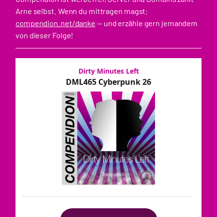
Arne selbst. Wenn du mittragen magst:
compendion.net/danke
— und erzähle gern jemandem
von dieser Folge!