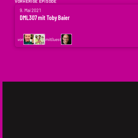
VORHERIGE EPISODE
von
9. Mai 2021
Arne
DML307 mit Toby Baier
Ruddat
|
von
mit
Guest
Codenaga,
Holger
Krupp
|
.holger
mit
Toby
Baier