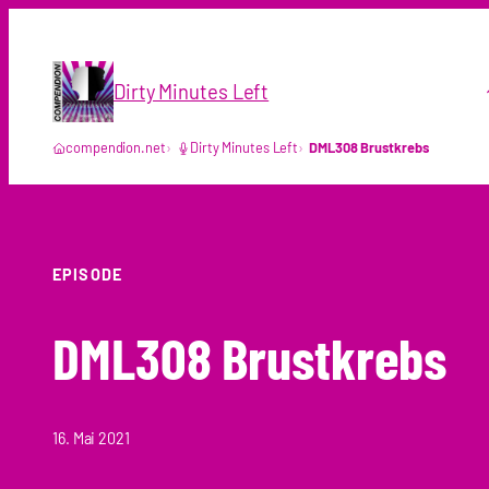
Zum
Inhalt
springen
Dirty Minutes Left
compendion.net
Dirty Minutes Left
DML308 Brustkrebs
EPISODE
DML308 Brustkrebs
16. Mai 2021