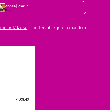
Angela | lolakuh
Gast
ion.net/danke
— und erzähle gern jemandem