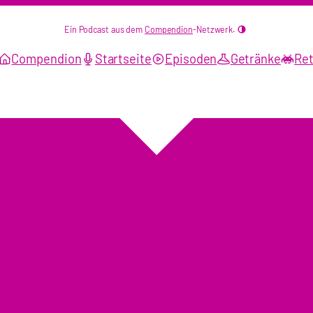
Ein Podcast aus dem
Compendion
-Netzwerk.
Compendion
Startseite
Episoden
Getränke
Ret