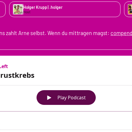
Holger Krupp | .holger
Host
s zahlt Arne selbst. Wenn du mittragen magst:
compend