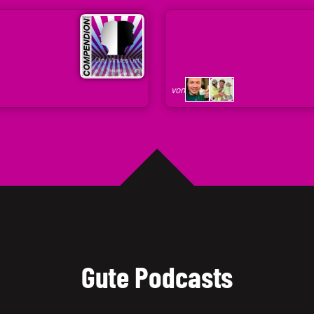
von
Arne
Ruddat
|
von
Codenaga,
Holger
Krupp
|
.holger
Gute Podcasts