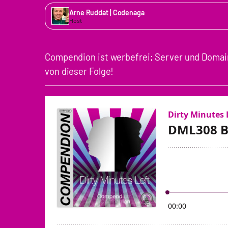
Arne Ruddat | Codenaga
Host
Compendion ist werbefrei; Server und Domain
von dieser Folge!