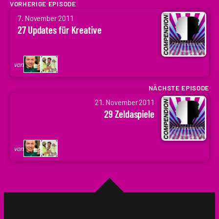
VORHERIGE EPISODE
von
7. November 2011
Arne
27 Updates für Kreative
Ruddat
|
Codenaga,
von
Holger
Krupp
NÄCHSTE EPISODE
von
|
21. November 2011
Arne
.holger
29 Zeldaspiele
Ruddat
|
Codenaga,
von
Holger
Krupp
|
.holger