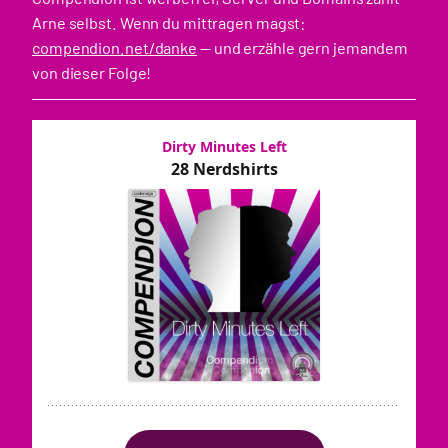
Arne selbst. Wenn du mittragen magst:
compendion.net/danke
— und erzähle gern jemandem
von dieser Folge!