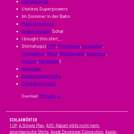
Carcassonne
Useless Superpowers
Im Sommer in der Bahn
Mars University
Space Invader
Schal
I bought this shirt…
Shirtshops (
EMP
,
ThinkGeek
,
Getdigital
,
Threadless
,
Woot
,
RiptApparel
,
theyetee
,
teefury
,
fangamer
)
Vorschau
Zelda Konzertreihe
Elbphilharmonie
Download:
MP3 Audio
10 MB
SCHLAGWÖRTER
1 UP
, 
A Simple Plan
, 
ADC-Rabatt gibt’s nicht mehr
, 
amerikanische Shirts
, 
Apple Developer Connection
, 
Apple-