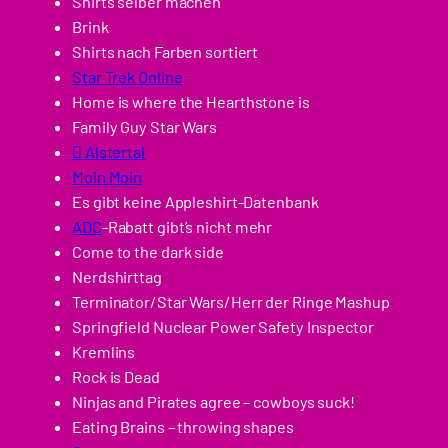
Shirts selber machen
Brink
Shirts nach Farben sortiert
Star Trek Online
Home is where the Hearthstone is
Family Guy Star Wars
 Alstertal
Moin Moin
Es gibt keine Appleshirt-Datenbank
ADC
-Rabatt gibt’s nicht mehr
Come to the dark side
Nerdshirttag
Terminator/Star Wars/Herr der Ringe Mashup
Springfield Nuclear Power Safety Inspector
Kremlins
Rock is Dead
Ninjas and Pirates agree – cowboys suck!
Eating Brains – throwing shapes