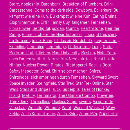
Store
, 
Appleshirt-Datenbank
, 
Breakfast of Plumbers
, 
Brink
, 
Carcassonne
, 
Come to the dark side
, 
Cowboys
, 
Dollarkurs
, 
Du
kämpfst wie eine Kuh
, 
Du kämpst wi eine Kuh
, 
Eating Brains
, 
Elbphilharmonie
, 
EMP
, 
Family Guy
, 
fangamer
, 
Fernsehen
, 
Flora Power
, 
Getdigital
, 
golden
, 
Gumba
, 
Hearthstone
, 
Herr der
Ringe
, 
Home is where the Hearthstone is
, 
I bought this shirt
, 
Im Sommer
, 
in der Bahn
, 
Ist das ein Nerdshirt?
, 
jungfernstieg
, 
Kremlins
, 
Lemming
, 
Lemminge
, 
Lieferzeiten
, 
Luigi
, 
Mario
, 
Mario und Luigi fliehen
, 
Mars University
, 
Mashup
, 
Moin Moin
, 
nach Farben sortiert
, 
Nerdshirts
, 
Nerdshirttag
, 
Nicht Lustig
, 
Ninjas
, 
Nuclear Power
, 
Pirates
, 
RiptApparel
, 
Rock is Dead
, 
Safety Inspector
, 
Schal
, 
Shirt selber machen
, 
Shirts
, 
Shirtshops
, 
sich umbringen durch Fernsehen
, 
Skyward Sword
, 
Space Invader
, 
Springfield
, 
Star Trek
, 
Star Trek Online
, 
Star
Wars
, 
Stars and Stripes
, 
suck
, 
Superpilz
, 
Tales of Monkey
Island
, 
teefury
, 
Terminator
, 
The Ultimate Combo
, 
theyetee
, 
ThinkGeek
, 
Threadless
, 
Useless Superpowers
, 
Vampirente
, 
Vorschau
, 
Website
, 
Wiimote
, 
Woot
, 
World of Warcraft
, 
Wow
, 
Zelda
, 
Zelda Konzertreihe
, 
Zelda-Shirt
, 
Zoom R24
, 
 Alstertal