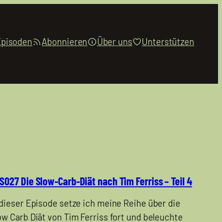
Episoden
Abonnieren
Über uns
Unterstützen
S027 Die Slow-Carb-Diät nach Tim Ferriss – Teil 4
 dieser Episode setze ich meine Reihe über die
ow Carb Diät von Tim Ferriss fort und beleuchte