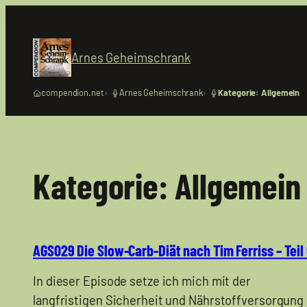
Zum
Inhalt
springen
Arnes Geheimschrank
compendion.net
Arnes Geheimschrank
Kategorie: Allgemein
Kategorie:
Allgemein
AGS029 Die Slow-Carb-Diät nach Tim Ferriss – Teil
In dieser Episode setze ich mich mit der
langfristigen Sicherheit und Nährstoffversorgung