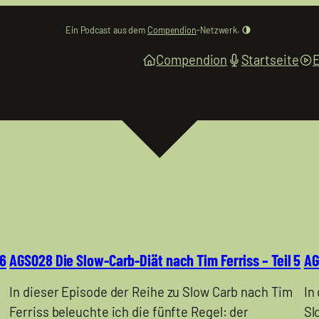
Ein Podcast aus dem
Compendion
-Netzwerk.
Compendion
Startseite
 6
AGS028 Die Slow-Carb-Diät nach Tim Ferriss – Teil 5
AG
In dieser Episode der Reihe zu Slow Carb nach Tim
In
Ferriss beleuchte ich die fünfte Regel: der
Sl