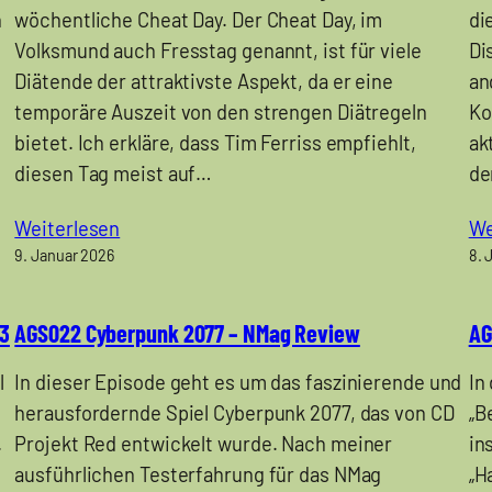
n
wöchentliche Cheat Day. Der Cheat Day, im
di
Volksmund auch Fresstag genannt, ist für viele
Di
Diätende der attraktivste Aspekt, da er eine
an
temporäre Auszeit von den strengen Diätregeln
Ko
bietet. Ich erkläre, dass Tim Ferriss empfiehlt,
ak
diesen Tag meist auf…
de
Weiterlesen
We
9. Januar 2026
8. 
 3
AGS022 Cyberpunk 2077 – NMag Review
AG
l
In dieser Episode geht es um das faszinierende und
In
herausfordernde Spiel Cyberpunk 2077, das von CD
„B
.
Projekt Red entwickelt wurde. Nach meiner
in
ausführlichen Testerfahrung für das NMag
„H