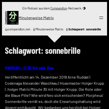
Zum
Ein Podcast aus dem
Compendion
-Netzwerk.
Inhalt
springen
Minutenweise Matrix
compendion.net
Minutenweise Matrix
Schlagwort: sonnebrille
Schlagwort:
sonnebrille
MWM030 – 分30 Rot oder Blau
Veröffentlicht am 14. Dezember 2018 Arne Ruddat |
Codenaga Alexander Waschkau | Hoaxmaster Holger Krupp
| .holger Matrix Minute 30 mit Holger Krupp. Die Rote oder
die Blaue Pille? Wie wird Neo sich entscheiden? Morpheus‘
Sonnenbrille verrät es, doch die Erwartungshaltung wird
dezent enttäuscht. Wir bedanken uns herzlich bei Holger