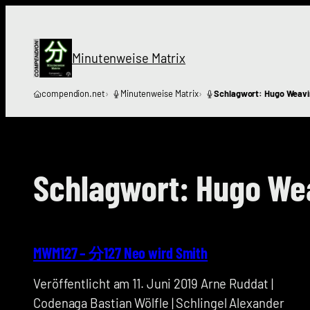
Zum
Inhalt
springen
Minutenweise Matrix
compendion.net
Minutenweise Matrix
Schlagwort: Hugo Weav
Schlagwort:
Hugo We
MWM127 – 分127 Neo wird Smith
Veröffentlicht am 11. Juni 2019 Arne Ruddat |
Codenaga Bastian Wölfle | Schlingel Alexander