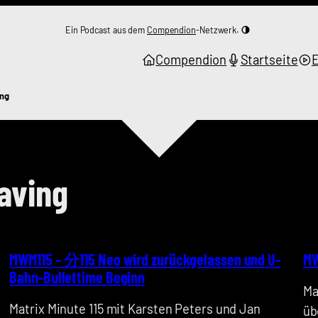
Ein Podcast aus dem
Compendion
-Netzwerk.
Compendion
Startseite
ing
aving
MWM115 – 分115 Neo wird zurückgelassen und U-
MW
Bahn-Bullettime Beginn
Ma
Matrix Minute 115 mit Karsten Peters und Jan
üb