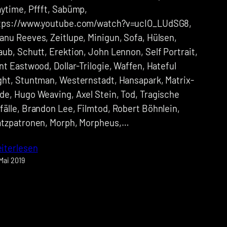
aytime, Pffft, Sabümp,
tps://www.youtube.com/watch?v=ucIO_LUdSG8,
anu Reeves, Zeitlupe, Minigun, Sofa, Hülsen,
aub, Schutt, Erektion, John Lennon, Self Portrait,
int Eastwood, Dollar-Trilogie, Waffen, Hateful
ght, Stuntman, Westernstadt, Hansapark, Matrix-
de, Hugo Weaving, Axel Stein, Tod, Tragische
fälle, Brandon Lee, Filmtod, Robert Böhnlein,
atzpatronen, Morph, Morpheus,…
iterlesen
 Mai 2019