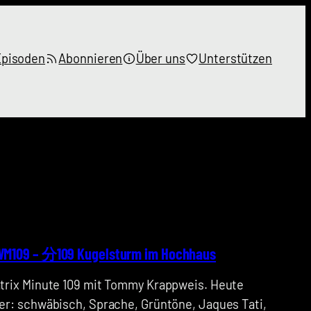
Episoden
Abonnieren
Über uns
Unterstützen
M109 – 分109 Kugelsturm im Hochhaus
trix Minute 109 mit Tommy Krappweis. Heute
er: schwäbisch, Sprache, Grüntöne, Jaques Tati,