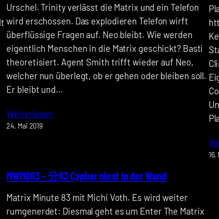
Urschel. Trinity verlässt die Matrix und ein Telefon
Pl
wird erschossen. Das explodieren Telefon wirft
lt
ht
überflüssige Fragen auf. Neo bleibt. Wie werden
Ke
eigentlich Menschen in die Matrix geschickt? Basti
St
theoretisiert. Agent Smith trifft wieder auf Neo,
Cl
welcher nun überlegt, ob er gehen oder bleiben soll.
Ei
Er bleibt und…
Co
Un
Weiterlesen
Pl
24. Mai 2019
We
16.
MWM083 – 分83 Cypher niest in der Wand
Matrix Minute 83 mit Michi Voth. Es wird weiter
rumgenerdet: Diesmal geht es um Enter The Matrix