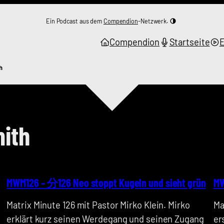
Ein Podcast aus dem
Compendion
-Netzwerk.
Compendion
Startseite
h
ith
MWM126 – 分126 Neo stoppt Kugeln und sieht grün
MW
Matrix Minute 126 mit Pastor Mirko Klein. Mirko
Ma
erklärt kurz seinen Werdegang und seinen Zugang
er