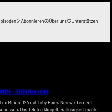
Episoden
Abonnieren
Über uns
Unterstützen
M124 – 分124 Neo stirbt
trix Minute 124 mit Toby Baier. Neo wird erneut
schossen. Das Telefon klingelt. Ratlosigkeit macht