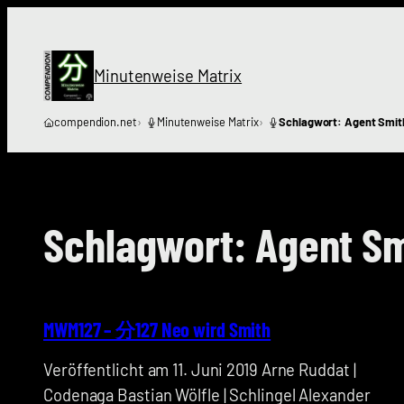
Zum
Inhalt
springen
Minutenweise Matrix
compendion.net
Minutenweise Matrix
Schlagwort: Agent Smit
Schlagwort:
Agent Sm
MWM127 – 分127 Neo wird Smith
Veröffentlicht am 11. Juni 2019 Arne Ruddat |
Codenaga Bastian Wölfle | Schlingel Alexander