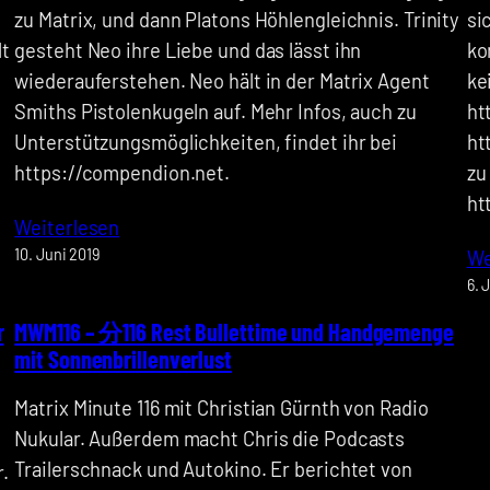
zu Matrix, und dann Platons Höhlengleichnis. Trinity
si
lt
gesteht Neo ihre Liebe und das lässt ihn
ko
wiederauferstehen. Neo hält in der Matrix Agent
ke
Smiths Pistolenkugeln auf. Mehr Infos, auch zu
ht
Unterstützungsmöglichkeiten, findet ihr bei
ht
https://compendion.net.
zu
ht
Weiterlesen
10. Juni 2019
We
6. 
r
MWM116 – 分116 Rest Bullettime und Handgemenge
mit Sonnenbrillenverlust
Matrix Minute 116 mit Christian Gürnth von Radio
Nukular. Außerdem macht Chris die Podcasts
Trailerschnack und Autokino. Er berichtet von
.