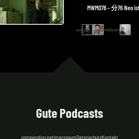
Alexander
MWM076 – 分76 Neo ist 
Waschkau
|
von
mit
Guest
Hoaxmaster,
Bastian
Wölfle
|
Schlingel
mit
Jan
Bauch
Gute Podcasts
compendion.net
Impressum
Datenschutz
Kontakt