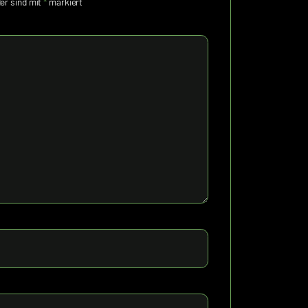
der sind mit
*
markiert