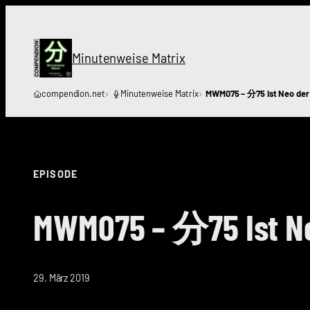
Zum
Inhalt
springen
Minutenweise Matrix
compendion.net
Minutenweise Matrix
MWM075 – 分75 Ist Neo der
EPISODE
MWM075 – 分75 Ist Ne
29. März 2019