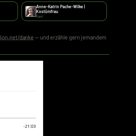
Anne-Katrin Pache-Wilke |
Kostümfrau
Gast
ion.net/danke
— und erzähle gern jemandem