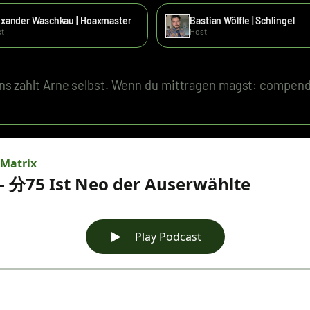
exander Waschkau | Hoaxmaster
Bastian Wölfle | Schlingel
t
Host
s zahlt Arne selbst. Wenn du mittragen magst:
compend