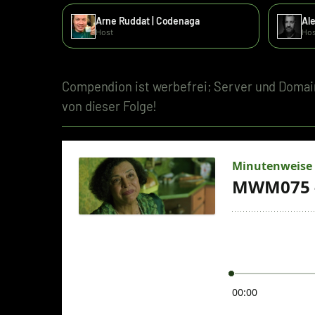
Arne Ruddat | Codenaga
Al
Host
Hos
Compendion ist werbefrei; Server und Domain
von dieser Folge!