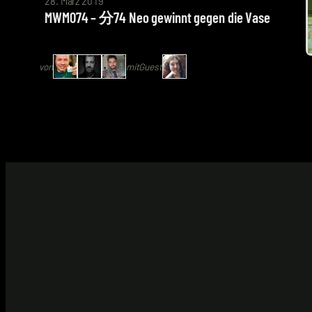
28. März 2019
Arne
MWM074 – 分74 Neo gewinnt gegen die Vase
Ruddat
|
von
mit
Guest
Codenaga,
Alexander
Waschkau
|
Hoaxmaster,
Bastian
Wölfle
|
Schlingel
mit
Anne-
Katrin
Pache-