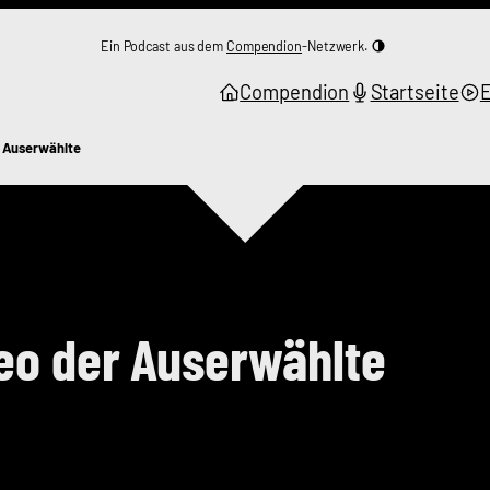
Ein Podcast aus dem
Compendion
-Netzwerk.
Compendion
Startseite
 Auserwählte
o der Auserwählte