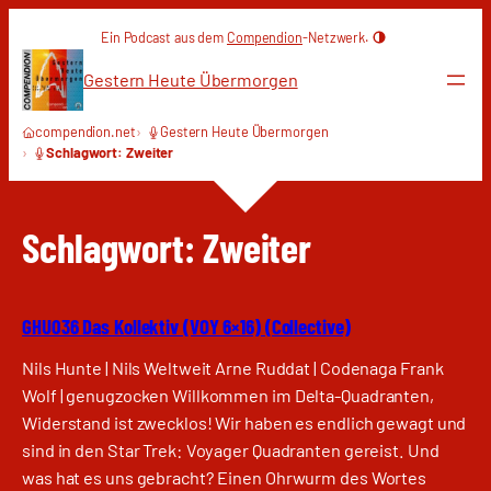
Zum
Ein Podcast aus dem
Compendion
-Netzwerk.
Inhalt
springen
Gestern Heute Übermorgen
compendion.net
Gestern Heute Übermorgen
Schlagwort: Zweiter
Schlagwort:
Zweiter
GHU036 Das Kollektiv (VOY 6×16) (Collective)
Nils Hunte | Nils Weltweit Arne Ruddat | Codenaga Frank
Wolf | genugzocken Willkommen im Delta-Quadranten,
Widerstand ist zwecklos! Wir haben es endlich gewagt und
sind in den Star Trek: Voyager Quadranten gereist. Und
was hat es uns gebracht? Einen Ohrwurm des Wortes