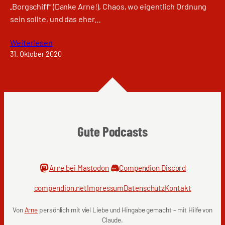
„Borgschiff“ (Danke Arne!), Chaos, wo eigentlich Ordnung
sein sollte, und das eher…
Weiterlesen
31. Oktober 2020
Gute Podcasts
Arne bei Mastodon
Compendion Discord
compendion.net
Impressum
Datenschutz
Kontakt
Von
Arne
persönlich mit viel Liebe und Hingabe gemacht – mit Hilfe von
Claude.