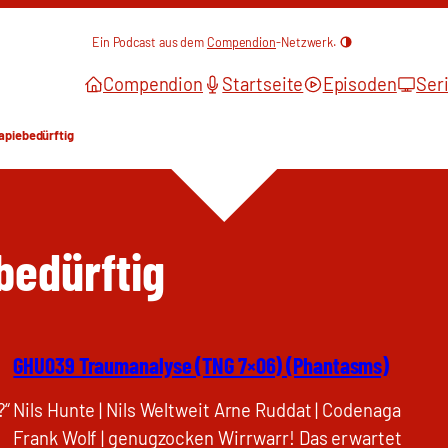
Ein Podcast aus dem
Compendion
-Netzwerk.
Compendion
Startseite
Episoden
Ser
apiebedürftig
bedürftig
GHU039 Traumanalyse (TNG 7×06) (Phantasms)
?“
Nils Hunte | Nils Weltweit Arne Ruddat | Codenaga
Frank Wolf | genugzocken Wirrwarr! Das erwartet