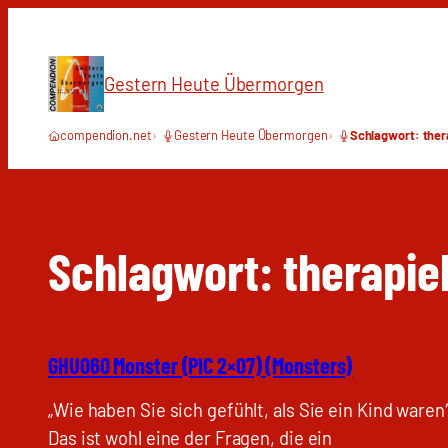
Zum
Inhalt
springen
Gestern Heute Übermorgen
compendion.net
Gestern Heute Übermorgen
Schlagwort: ther
Schlagwort:
therapie
GHU060 Monster (PIC 2×07) (Monsters)
„Wie haben Sie sich gefühlt, als Sie ein Kind waren
Das ist wohl eine der Fragen, die ein