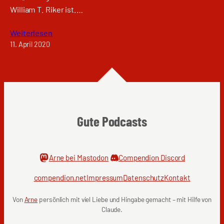
William T. Riker ist.…
Weiterlesen
11. April 2020
Gute Podcasts
Arne bei Mastodon
Compendion Discord
compendion.net
Impressum
Datenschutz
Kontakt
Von
Arne
persönlich mit viel Liebe und Hingabe gemacht – mit Hilfe von
Claude.