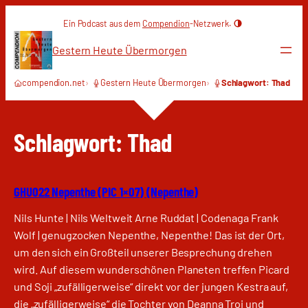
Zum
Ein Podcast aus dem
Compendion
-Netzwerk.
Inhalt
springen
Gestern Heute Übermorgen
compendion.net
Gestern Heute Übermorgen
Schlagwort: Thad
Schlagwort:
Thad
GHU022 Nepenthe (PIC 1×07) (Nepenthe)
Nils Hunte | Nils Weltweit Arne Ruddat | Codenaga Frank
Wolf | genugzocken Nepenthe, Nepenthe! Das ist der Ort,
um den sich ein Großteil unserer Besprechung drehen
wird. Auf diesem wunderschönen Planeten treffen Picard
und Soji „zufälligerweise“ direkt vor der jungen Kestra auf,
die „zufälligerweise“ die Tochter von Deanna Troi und