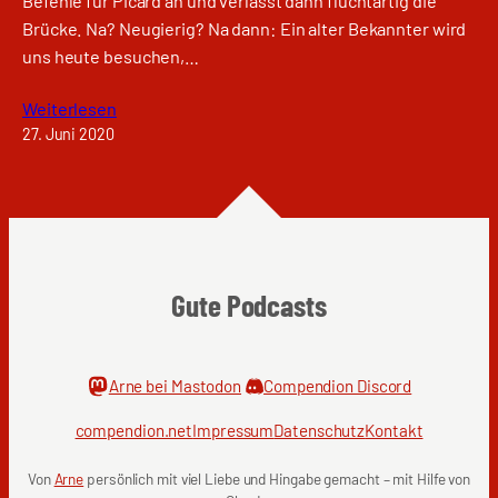
Befehle für Picard an und verlässt dann fluchtartig die
Brücke. Na? Neugierig? Na dann: Ein alter Bekannter wird
uns heute besuchen,…
Weiterlesen
27. Juni 2020
Gute Podcasts
Arne bei Mastodon
Compendion Discord
compendion.net
Impressum
Datenschutz
Kontakt
Von
Arne
persönlich mit viel Liebe und Hingabe gemacht – mit Hilfe von