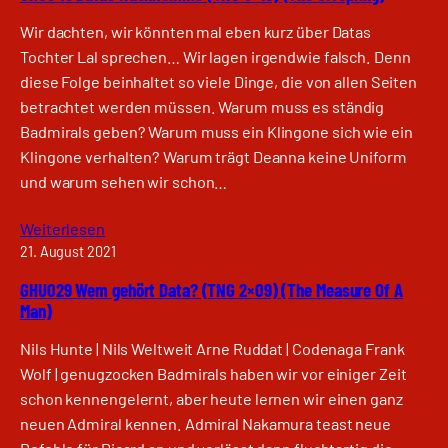
Wir dachten, wir könnten mal eben kurz über Datas
Tochter Lal sprechen… Wir lagen irgendwie falsch. Denn
diese Folge beinhaltet so viele Dinge, die von allen Seiten
betrachtet werden müssen. Warum muss es ständig
Badmirals geben? Warum muss ein Klingone sich wie ein
Klingone verhalten? Warum trägt Deanna keine Uniform
und warum sehen wir schon…
Weiterlesen
21. August 2021
GHU029 Wem gehört Data? (TNG 2×09) (The Measure Of A
Man)
Nils Hunte | Nils Weltweit Arne Ruddat | Codenaga Frank
Wolf | genugzocken Badmirals haben wir vor einiger Zeit
schon kennengelernt, aber heute lernen wir einen ganz
neuen Admiral kennen. Admiral Nakamura teast neue