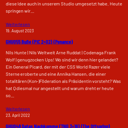
diese Idee auch in unserem Studio umgesetzt habe. Heute
springen wir…
Weiterlesen
19. August 2023
GHU055 Buße (PIC 2×02) (Penance)
Nils Hunte | Nils Weltweit Arne Ruddat | Codenaga Frank
Wolf | genugzocken Ups! Wo sind wir denn hier gelandet?
Ein General Picard, der mit der CSS World Razer viele
Sterne eroberte und eine Annika Hansen, die einer
totalitären (Kon-)Föderation als Präsidentin vorsteht? Was
hat Q diesmal nur angestellt und warum dreht er heute
so…
Weiterlesen
23. April 2022
GHU048 Datas Nachkomme (TNG 3×16) (The Offspring)