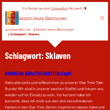
Zum
Ein Podcast aus dem
Compendion
-Netzwerk.
Inhalt
springen
Gestern Heute Übermorgen
compendion.net
Gestern Heute Übermorgen
Schlagwort: Sklaven
Schlagwort:
Sklaven
GHU082 Der Käfig (TOS 0x01) (The Cage)
Hallo allerseits und willkommen zu unserer Star Trek-Talk-
Runde! Wir sind in unserer zweiten Staffel und freuen uns,
wieder voll im Einsatz zu sein. Vor kurzem habe ich
bemerkt, dass ich mich von den drei verschiedenen
Farben in den Star Trek-Serien inspirieren lassen habe und