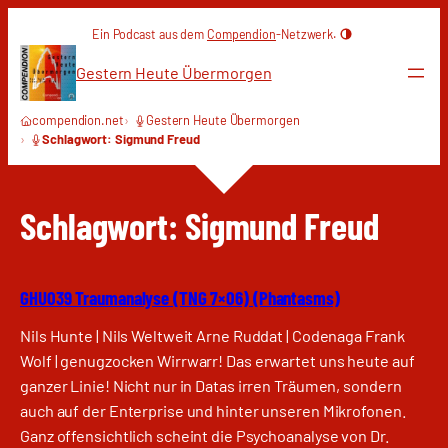
Zum
Ein Podcast aus dem
Compendion
-Netzwerk.
Inhalt
springen
Gestern Heute Übermorgen
compendion.net
Gestern Heute Übermorgen
Schlagwort: Sigmund Freud
Schlagwort:
Sigmund Freud
GHU039 Traumanalyse (TNG 7×06) (Phantasms)
Nils Hunte | Nils Weltweit Arne Ruddat | Codenaga Frank
Wolf | genugzocken Wirrwarr! Das erwartet uns heute auf
ganzer Linie! Nicht nur in Datas irren Träumen, sondern
auch auf der Enterprise und hinter unseren Mikrofonen.
Ganz offensichtlich scheint die Psychoanalyse von Dr.