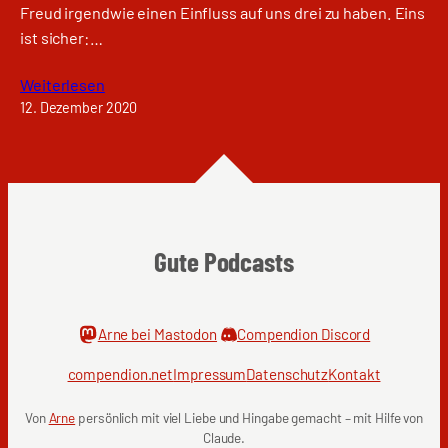
Freud irgendwie einen Einfluss auf uns drei zu haben. Eins
ist sicher:…
Weiterlesen
12. Dezember 2020
Gute Podcasts
Arne bei Mastodon
Compendion Discord
compendion.net
Impressum
Datenschutz
Kontakt
Von
Arne
persönlich mit viel Liebe und Hingabe gemacht – mit Hilfe von
Claude.