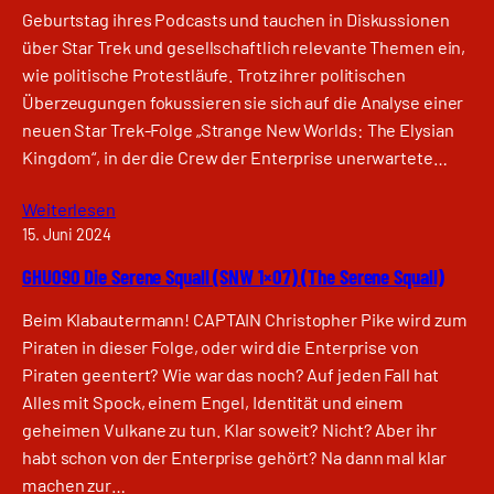
Geburtstag ihres Podcasts und tauchen in Diskussionen
über Star Trek und gesellschaftlich relevante Themen ein,
wie politische Protestläufe. Trotz ihrer politischen
Überzeugungen fokussieren sie sich auf die Analyse einer
neuen Star Trek-Folge „Strange New Worlds: The Elysian
Kingdom“, in der die Crew der Enterprise unerwartete…
Weiterlesen
15. Juni 2024
GHU090 Die Serene Squall (SNW 1×07) (The Serene Squall)
Beim Klabautermann! CAPTAIN Christopher Pike wird zum
Piraten in dieser Folge, oder wird die Enterprise von
Piraten geentert? Wie war das noch? Auf jeden Fall hat
Alles mit Spock, einem Engel, Identität und einem
geheimen Vulkane zu tun. Klar soweit? Nicht? Aber ihr
habt schon von der Enterprise gehört? Na dann mal klar
machen zur…