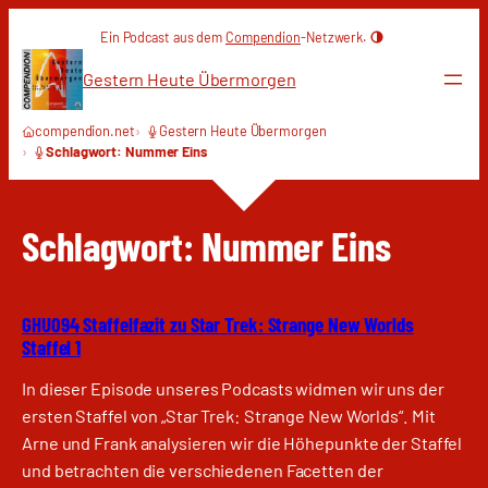
Zum
Ein Podcast aus dem
Compendion
-Netzwerk.
Inhalt
springen
Gestern Heute Übermorgen
compendion.net
Gestern Heute Übermorgen
Schlagwort: Nummer Eins
Schlagwort:
Nummer Eins
GHU094 Staffelfazit zu Star Trek: Strange New Worlds
Staffel 1
In dieser Episode unseres Podcasts widmen wir uns der
ersten Staffel von „Star Trek: Strange New Worlds“. Mit
Arne und Frank analysieren wir die Höhepunkte der Staffel
und betrachten die verschiedenen Facetten der