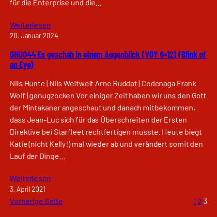
für die Enterprise und die…
Weiterlesen
20. Januar 2024
GHU044 Es geschah in einem Augenblick (VOY 6×12) (Blink of
an Eye)
Nils Hunte | Nils Weltweit Arne Ruddat | Codenaga Frank
Wolf | genugzocken Vor einiger Zeit haben wir uns den Gott
der Mintakaner angeschaut und danach mitbekommen,
dass Jean-Luc sich für das Überschreiten der Ersten
Direktive bei Starfleet rechtfertigen musste. Heute biegt
Katie (nicht Kelly!) mal wieder ab und verändert somit den
Lauf der Dinge…
Weiterlesen
3. April 2021
Vorherige Seite
1
2
3