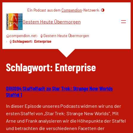
Zum
Ein Podcast aus dem
Compendion
-Netzwerk.
Inhalt
springen
Gestern Heute Übermorgen
compendion.net
Gestern Heute Übermorgen
Schlagwort: Enterprise
Schlagwort:
Enterprise
GHU094 Staffelfazit zu Star Trek: Strange New Worlds
Staffel 1
In dieser Episode unseres Podcasts widmen wir uns der
ersten Staffel von „Star Trek: Strange New Worlds“. Mit
Arne und Frank analysieren wir die Höhepunkte der Staffel
und betrachten die verschiedenen Facetten der