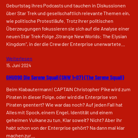
Geburtstag ihres Podcasts und tauchen in Diskussionen
über Star Trek und gesellschaftlich relevante Themen ein,
wie politische Protestläufe. Trotz ihrer politischen
Überzeugungen fokussieren sie sich auf die Analyse einer
neuen Star Trek-Folge „Strange New Worlds: The Elysian
Kingdom“, in der die Crew der Enterprise unerwartete…
Weiterlesen
15. Juni 2024
GHU090 Die Serene Squall (SNW 1×07) (The Serene Squall)
Beim Klabautermann! CAPTAIN Christopher Pike wird zum
Piraten in dieser Folge, oder wird die Enterprise von
Piraten geentert? Wie war das noch? Auf jeden Fall hat
Alles mit Spock, einem Engel, Identität und einem
geheimen Vulkane zu tun. Klar soweit? Nicht? Aber ihr
habt schon von der Enterprise gehört? Na dann mal klar
machen zur…