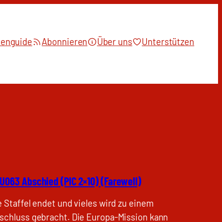
ienguide
Abonnieren
Über uns
Unterstützen
U063 Abschied (PIC 2×10) (Farewell)
e Staffel endet und vieles wird zu einem
schluss gebracht. Die Europa-Mission kann