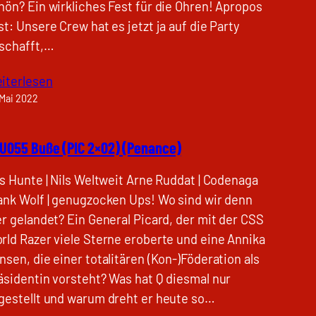
hön? Ein wirkliches Fest für die Ohren! Apropos
st: Unsere Crew hat es jetzt ja auf die Party
schafft,…
iterlesen
 Mai 2022
U055 Buße (PIC 2×02) (Penance)
ls Hunte | Nils Weltweit Arne Ruddat | Codenaga
ank Wolf | genugzocken Ups! Wo sind wir denn
er gelandet? Ein General Picard, der mit der CSS
rld Razer viele Sterne eroberte und eine Annika
nsen, die einer totalitären (Kon-)Föderation als
äsidentin vorsteht? Was hat Q diesmal nur
gestellt und warum dreht er heute so…