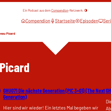
Ein Podcast aus dem
Compendion
-Netzwerk.
Compendion
Startseite
Episoden
Ser
eau Picard
Picard
)
GHU071 Die nächste Generation (PIC 3×01) (The Next
GH
Generation)
Di
Hier sind wir wieder! Ein letztes Mal begeben wir
Ab