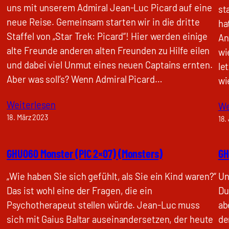
uns mit unserem Admiral Jean-Luc Picard auf eine
st
neue Reise. Gemeinsam starten wir in die dritte
ha
Staffel von „Star Trek: Picard“! Hier werden einige
An
alte Freunde anderen alten Freunden zu Hilfe eilen
wi
und dabei viel Unmut eines neuen Captains ernten.
le
Aber was soll’s? Wenn Admiral Picard…
wi
Weiterlesen
We
18. März 2023
18.
GHU060 Monster (PIC 2×07) (Monsters)
GH
„Wie haben Sie sich gefühlt, als Sie ein Kind waren?“
Un
Das ist wohl eine der Fragen, die ein
Du
Psychotherapeut stellen würde. Jean-Luc muss
ab
sich mit Gaius Baltar auseinandersetzen, der heute
de