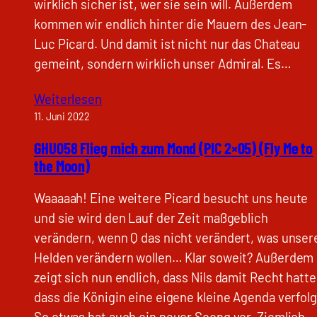
wirklich sicher ist, wer sie sein will. Außerdem
kommen wir endlich hinter die Mauern des Jean-
Luc Picard. Und damit ist nicht nur das Chateau
gemeint, sondern wirklich unser Admiral. Es…
Weiterlesen
11. Juni 2022
GHU058 Flieg mich zum Mond (PIC 2×05) (Fly Me to
the Moon)
Waaaaah! Eine weitere Picard besucht uns heute
und sie wird den Lauf der Zeit maßgeblich
verändern, wenn Q das nicht verändert, was unser
Helden verändern wollen… Klar soweit? Außerdem
zeigt sich nun endlich, dass Nils damit Recht hatte
dass die Königin eine eigene kleine Agenda verfolg
So etwas hat auch ein neuer Soong vor. Ziemlich…