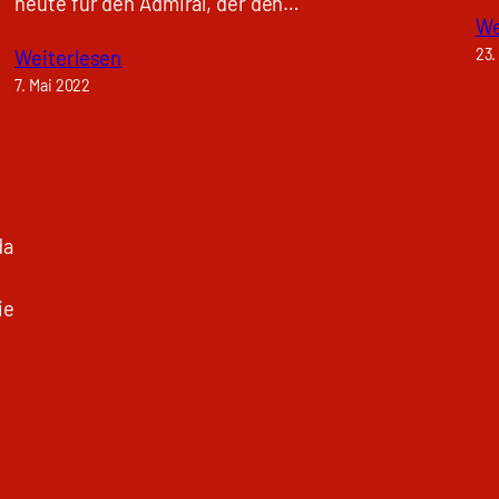
heute für den Admiral, der den…
We
23.
Weiterlesen
7. Mai 2022
da
ie