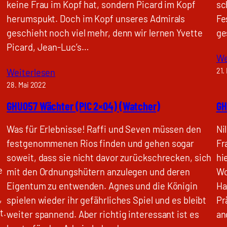
keine Frau im Kopf hat, sondern Picard im Kopf
sc
herumspukt. Doch im Kopf unseres Admirals
Fe
geschieht noch viel mehr, denn wir lernen Yvette
ge
Picard, Jean-Luc’s…
We
21.
Weiterlesen
28. Mai 2022
GHU057 Wächter (PIC 2×04) (Watcher)
GH
Was für Erlebnisse! Raffi und Seven müssen den
Ni
festgenommenen Rios finden und gehen sogar
Fr
soweit, dass sie nicht davor zurückschrecken, sich
hi
e
mit den Ordnungshütern anzulegen und deren
Wo
Eigentum zu entwenden. Agnes und die Königin
Ha
,
spielen wieder ihr gefährliches Spiel und es bleibt
Pr
t.
weiter spannend. Aber richtig interessant ist es
an