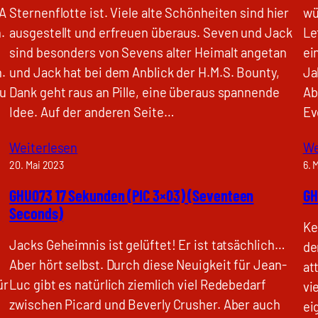
-A
Sternenflotte ist. Viele alte Schönheiten sind hier
wü
.
ausgestellt und erfreuen überaus. Seven und Jack
Le
sind besonders von Sevens alter Heimalt angetan
ei
.
und Jack hat bei dem Anblick der H.M.S. Bounty,
Ja
au
Dank geht raus an Pille, eine überaus spannende
Ab
Idee. Auf der anderen Seite…
Ev
Weiterlesen
We
20. Mai 2023
6. 
GHU073 17 Sekunden (PIC 3×03) (Seventeen
GH
Seconds)
Ke
Jacks Geheimnis ist gelüftet! Er ist tatsächlich…
de
Aber hört selbst. Durch diese Neuigkeit für Jean-
at
ür
Luc gibt es natürlich ziemlich viel Redebedarf
vi
zwischen Picard und Beverly Crusher. Aber auch
ei