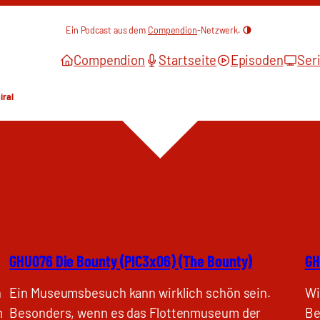
Ein Podcast aus dem
Compendion
-Netzwerk.
Compendion
Startseite
Episoden
Ser
iral
GHU076 Die Bounty (PIC3x06) (The Bounty)
GH
n
Ein Museumsbesuch kann wirklich schön sein.
Wi
m
Besonders, wenn es das Flottenmuseum der
Be