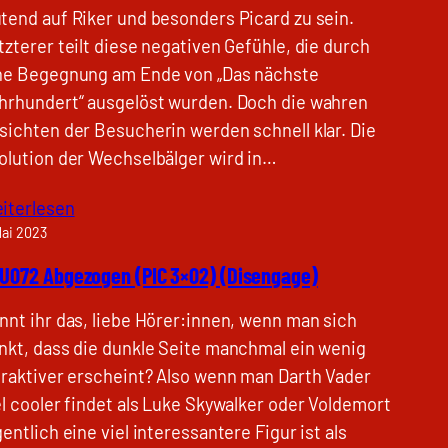
tend auf Riker und besonders Picard zu sein.
tzterer teilt diese negativen Gefühle, die durch
ne Begegnung am Ende von „Das nächste
hrhundert“ ausgelöst wurden. Doch die wahren
sichten der Besucherin werden schnell klar. Die
olution der Wechselbälger wird in…
iterlesen
Mai 2023
U072 Abgezogen (PIC 3×02) (Disengage)
nnt ihr das, liebe Hörer:innen, wenn man sich
nkt, dass die dunkle Seite manchmal ein wenig
traktiver erscheint? Also wenn man Darth Vader
el cooler findet als Luke Skywalker oder Voldemort
gentlich eine viel interessantere Figur ist als