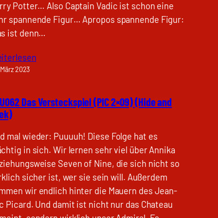
rry Potter… Also Captain Vadic ist schon eine
hr spannende Figur… Apropos spannende Figur:
s ist denn…
iterlesen
 März 2023
U062 Das Versteckspiel (PIC 2×09) (Hide and
ek)
d mal wieder: Puuuuh! Diese Folge hat es
chtig in sich. Wir lernen sehr viel über Annika
ziehungsweise Seven of Nine, die sich nicht so
rklich sicher ist, wer sie sein will. Außerdem
mmen wir endlich hinter die Mauern des Jean-
c Picard. Und damit ist nicht nur das Chateau
meint, sondern wirklich unser Admiral. Es…