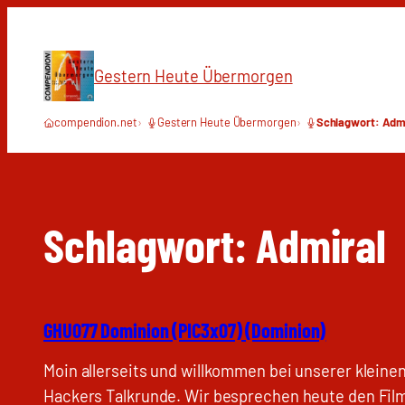
Zum
Inhalt
springen
Gestern Heute Übermorgen
compendion.net
Gestern Heute Übermorgen
Schlagwort: Adm
Schlagwort:
Admiral
GHU077 Dominion (PIC3x07) (Dominion)
Moin allerseits und willkommen bei unserer kleine
Hackers Talkrunde. Wir besprechen heute den Fil