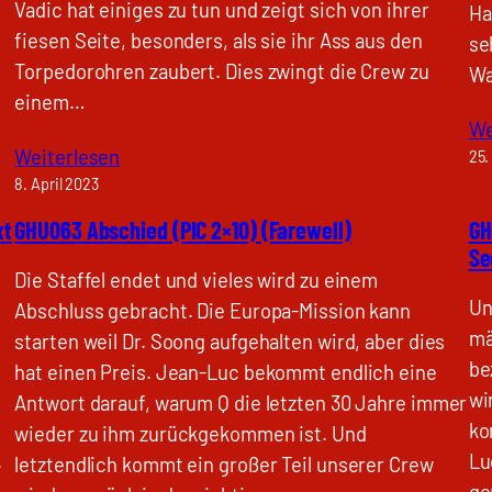
Vadic hat einiges zu tun und zeigt sich von ihrer
Ha
fiesen Seite, besonders, als sie ihr Ass aus den
se
Torpedorohren zaubert. Dies zwingt die Crew zu
Wa
einem…
We
Weiterlesen
25.
8. April 2023
xt
GHU063 Abschied (PIC 2×10) (Farewell)
GH
Se
Die Staffel endet und vieles wird zu einem
Un
Abschluss gebracht. Die Europa-Mission kann
e
mä
starten weil Dr. Soong aufgehalten wird, aber dies
be
hat einen Preis. Jean-Luc bekommt endlich eine
wi
Antwort darauf, warum Q die letzten 30 Jahre immer
ko
wieder zu ihm zurückgekommen ist. Und
.
Lu
letztendlich kommt ein großer Teil unserer Crew
ge