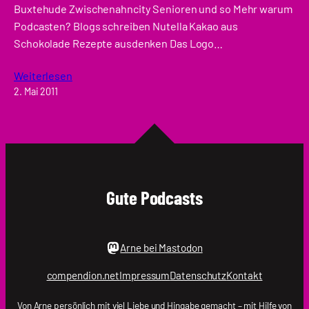
Buxtehude Zwischenahncity Senioren und so Mehr warum
Podcasten? Blogs schreiben Nutella Kakao aus
Schokolade Rezepte ausdenken Das Logo…
Weiterlesen
2. Mai 2011
Gute Podcasts
Arne bei Mastodon
compendion.net
Impressum
Datenschutz
Kontakt
Von
Arne
persönlich mit viel Liebe und Hingabe gemacht – mit Hilfe von