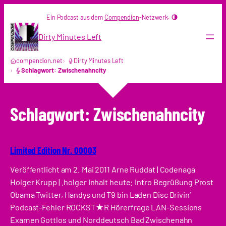
Zum
Ein Podcast aus dem
Compendion
-Netzwerk.
Inhalt
springen
Dirty Minutes Left
compendion.net
Dirty Minutes Left
Schlagwort: Zwischenahncity
Schlagwort:
Zwischenahncity
Limited Edition Nr. 00003
Veröffentlicht am 2. Mai 2011 Arne Ruddat | Codenaga
Holger Krupp | .holger Inhalt heute: Intro Begrüßung Prost
Obama Twitter, Handys und T9 bin Laden Disc Drivin‘
Podcast-Fehler ROCKST★R Hörerfrage LAN-Sessions
Examen Gottlos und Norddeutsch Bad Zwischenahn