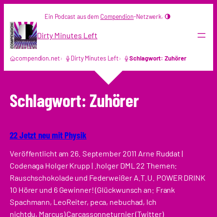
Zum
Ein Podcast aus dem
Compendion
-Netzwerk.
Inhalt
springen
Dirty Minutes Left
compendion.net
Dirty Minutes Left
Schlagwort: Zuhörer
Schlagwort:
Zuhörer
22 Jetzt neu mit Physik
Veröffentlicht am 26. September 2011 Arne Ruddat |
Codenaga Holger Krupp | .holger DML 22 Themen:
Rauschschokolade und Federweißer A.T.U. POWER DRINK
10 Hörer und 6 Gewinner! (Glückwunsch an: Frank
Spachmann, LeoReiter, peca, nebuchad, Ich
nichtdu, Marcus) Carcassonneturnier (Twitter)