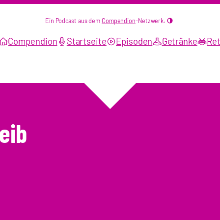
Ein Podcast aus dem
Compendion
-Netzwerk.
Compendion
Startseite
Episoden
Getränke
Ret
eib