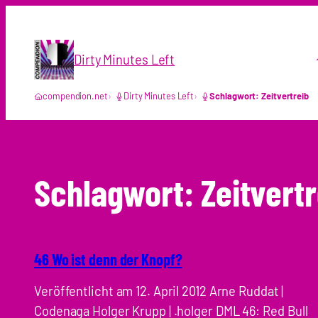
Zum
Inhalt
springen
Dirty Minutes Left
compendion.net
Dirty Minutes Left
Schlagwort: Zeitvertreib
Schlagwort:
Zeitvertr
46 Wo ist denn der Knopf?
Veröffentlicht am 12. April 2012 Arne Ruddat |
Codenaga Holger Krupp | .holger DML 46: Red Bull