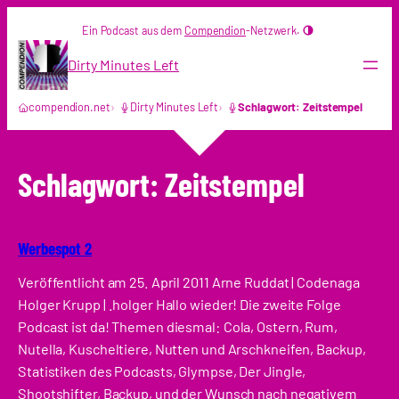
Zum
Ein Podcast aus dem
Compendion
-Netzwerk.
Inhalt
springen
Dirty Minutes Left
compendion.net
Dirty Minutes Left
Schlagwort: Zeitstempel
Schlagwort:
Zeitstempel
Werbespot 2
Veröffentlicht am 25. April 2011 Arne Ruddat | Codenaga
Holger Krupp | .holger Hallo wieder! Die zweite Folge
Podcast ist da! Themen diesmal: Cola, Ostern, Rum,
Nutella, Kuscheltiere, Nutten und Arschkneifen, Backup,
Statistiken des Podcasts, Glympse, Der Jingle,
Shootshifter, Backup, und der Wunsch nach negativem