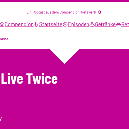
Ein Podcast aus dem
Compendion
-Netzwerk.
Compendion
Startseite
Episoden
Getränke
Ret
Twice
 Live Twice
y