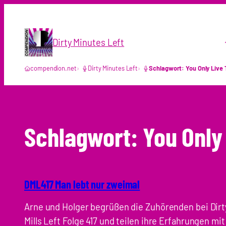
Zum
Inhalt
springen
Dirty Minutes Left
compendion.net
Dirty Minutes Left
Schlagwort: You Only Live 
Schlagwort:
You Only
DML417 Man lebt nur zweimal
Arne und Holger begrüßen die Zuhörenden bei Dirt
Mills Left Folge 417 und teilen ihre Erfahrungen mit