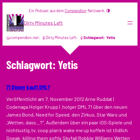
Zum
Ein Podcast aus dem
Compendion
-Netzwerk.
Inhalt
springen
Dirty Minutes Left
compendion.net
Dirty Minutes Left
Schlagwort: Yetis
Schlagwort:
Yetis
71 Disney kauft DML?
Veröffentlicht am 7. November 2012 Arne Ruddat |
Codenaga Holger Krupp | .holger DML 71 über den neuen
James Bond, Need for Speed, den Zirkus, Star Wars und
„Wetten, dass…?“. Außerdem über ein paar iOS-Spiele und
nichtlustig.tv. coop plan b wake me up koffein ist tödlich
Sneak: killing them softly Skyfall Robbie Williams Wetten