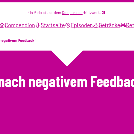
Ein Podcast aus dem
Compendion
-Netzwerk.
Compendion
Startseite
Episoden
Getränke
Ret
negativem Feedback!
nach negativem Feedba