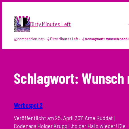
Zum
Inhalt
springen
Dirty Minutes Left
compendion.net
Dirty Minutes Left
Schlagwort: Wunsch nach 
Schlagwort:
Wunsch 
Werbespot 2
Veröffentlicht am 25. April 2011 Arne Ruddat |
Codenaga Holger Krupp | .holger Hallo wieder! Die