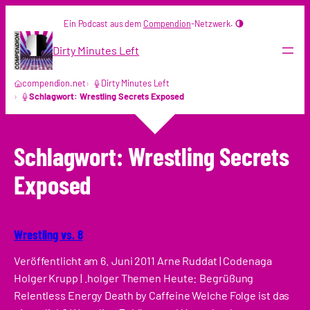
Zum
Ein Podcast aus dem
Compendion
-Netzwerk.
Inhalt
springen
Dirty Minutes Left
compendion.net
Dirty Minutes Left
Schlagwort: Wrestling Secrets Exposed
Schlagwort:
Wrestling Secrets
Exposed
Wrestling vs. 8
Veröffentlicht am 6. Juni 2011 Arne Ruddat | Codenaga
Holger Krupp | .holger Themen Heute: Begrüßung
Relentless Energy Death by Caffeine Welche Folge ist das