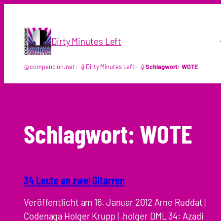
Zum
Inhalt
springen
Dirty Minutes Left
compendion.net
Dirty Minutes Left
Schlagwort: WOTE
Schlagwort:
WOTE
34 Leute an zwei Gitarren
Veröffentlicht am 16. Januar 2012 Arne Ruddat |
Codenaga Holger Krupp | .holger DML 34: Azadi