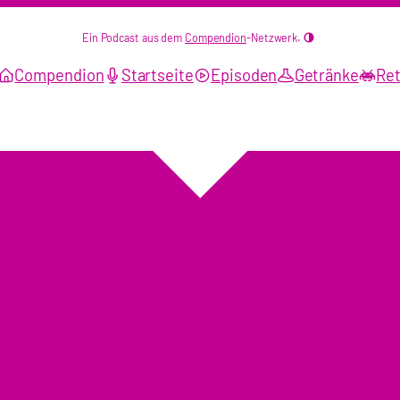
Ein Podcast aus dem
Compendion
-Netzwerk.
Compendion
Startseite
Episoden
Getränke
Ret