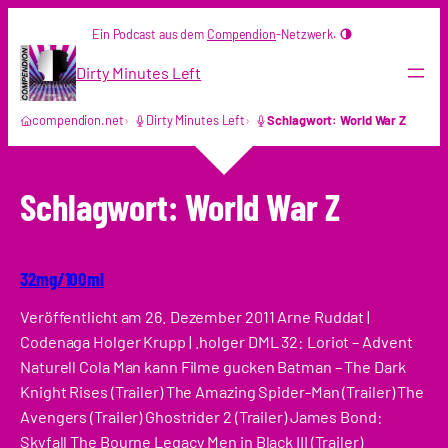
Zum
Ein Podcast aus dem
Compendion
-Netzwerk.
Inhalt
springen
Dirty Minutes Left
compendion.net
Dirty Minutes Left
Schlagwort: World War Z
Schlagwort:
World War Z
32mg/100ml
Veröffentlicht am 26. Dezember 2011 Arne Ruddat |
Codenaga Holger Krupp | .holger DML 32: Loriot – Advent
Naturell Cola Man kann Filme gucken Batman – The Dark
Knight Rises (Trailer) The Amazing Spider-Man (Trailer) The
Avengers (Trailer) Ghostrider 2 (Trailer) James Bond:
Skyfall The Bourne Legacy Men in Black III (Trailer)