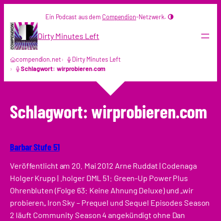
Zum
Ein Podcast aus dem
Compendion
-Netzwerk.
Inhalt
springen
Dirty Minutes Left
compendion.net
Dirty Minutes Left
Schlagwort: wirprobieren.com
Schlagwort:
wirprobieren.com
Barbar Stufe 51
Veröffentlicht am 20. Mai 2012 Arne Ruddat | Codenaga
Holger Krupp | .holger DML 51: Green-Up Power Plus
Ohrenbluten (Folge 63: Keine Ahnung Deluxe) und „wir
probieren„ Iron Sky – Prequel und Sequel Episodes Season
2 läuft Community Season 4 angekündigt ohne Dan