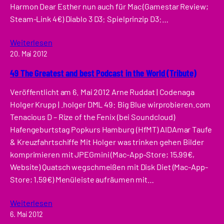
Harmon Dear Esther nun auch für Mac (Gamestar Review;
Steam-Link 4€) Diablo 3 D3: Spielprinzip D3:…
Weiterlesen
20. Mai 2012
49 The Greatest and best Podcast in the World (Tribute)
Veröffentlicht am 6. Mai 2012 Arne Ruddat | Codenaga
Holger Krupp | .holger DML 49: Big Blue wirprobieren.com
Tenacious D – Rize of the Fenix (bei Soundcloud)
Hafengeburtstag Popkurs Hamburg (HfMT) AIDAmar Taufe
& Kreuzfahrtschiffe Mit Holger was trinken gehen Bilder
komprimieren mit JPEGmini (Mac-App-Store; 15,99€,
Website) Quatsch wegschmeißen mit Disk Diet (Mac-App-
Store; 1,59€) Menüleiste aufräumen mit…
Weiterlesen
6. Mai 2012