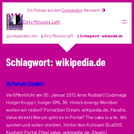
Zum
Ein Podcast aus dem
Compendion
-Netzwerk.
Inhalt
springen
Dirty Minutes Left
compendion.net
Dirty Minutes Left
Schlagwort: wikipedia.de
Schlagwort:
wikipedia.de
36 Portale (Spoiler)
Veröffentlicht am 30. Januar 2012 Arne Ruddat | Codenaga
Holger Krupp | .holger DML 36: rhino’s energy Worüber
wollen wir reden? Portal (bei Steam, wikipedia.de, Fansite,
Valve direkt) Worum geht es in Portal? The cake is a lie. Wir
spoilen und sollen sterben. Hinter den Kulissen GLaDOS
Kuchen! Portal 2 (bei valve, wikipedia.de, Steam)