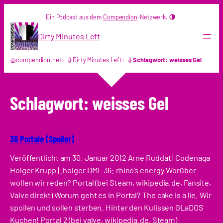
Zum
Ein Podcast aus dem
Compendion
-Netzwerk.
Inhalt
springen
Dirty Minutes Left
compendion.net
Dirty Minutes Left
Schlagwort: weisses Gel
Schlagwort:
weisses Gel
36 Portale (Spoiler)
Veröffentlicht am 30. Januar 2012 Arne Ruddat | Codenaga
Holger Krupp | .holger DML 36: rhino’s energy Worüber
wollen wir reden? Portal (bei Steam, wikipedia.de, Fansite,
Valve direkt) Worum geht es in Portal? The cake is a lie. Wir
spoilen und sollen sterben. Hinter den Kulissen GLaDOS
Kuchen! Portal 2 (bei valve, wikipedia.de, Steam)