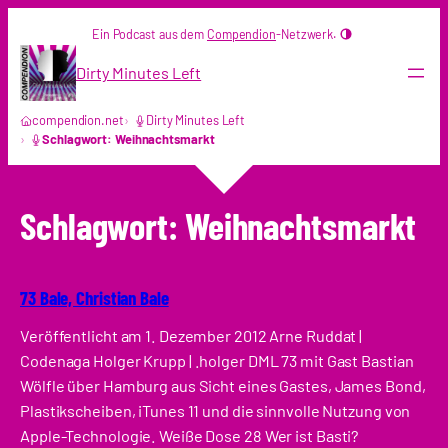
Zum
Ein Podcast aus dem
Compendion
-Netzwerk.
Inhalt
springen
Dirty Minutes Left
compendion.net
Dirty Minutes Left
Schlagwort: Weihnachtsmarkt
Schlagwort:
Weihnachtsmarkt
73 Bale, Christian Bale
Veröffentlicht am 1. Dezember 2012 Arne Ruddat |
Codenaga Holger Krupp | .holger DML 73 mit Gast Bastian
Wölfle über Hamburg aus Sicht eines Gastes, James Bond,
Plastikscheiben, iTunes 11 und die sinnvolle Nutzung von
Apple-Technologie. Weiße Dose 28 Wer ist Basti?